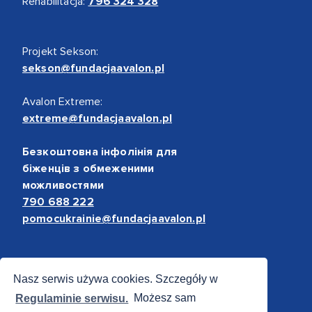
Rehabilitacja:
796 324 328
Projekt Sekson:
sekson@fundacjaavalon.pl
Avalon Extreme:
extreme@fundacjaavalon.pl
Безкоштовна інфолінія для
біженців з обмеженими
можливостями
790 688 222
pomocukrainie@fundacjaavalon.pl
Bezpieczne płatności
Nasz serwis używa cookies. Szczegóły w
Regulaminie serwisu.
Możesz sam