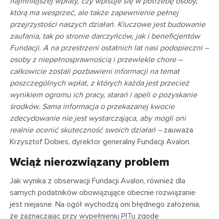
najmniejszej wpłaty, czy wpisuje się w potrzebę osoby,
którą ma wesprzeć, ale także zapewnienie pełnej
przejrzystości naszych działań. Kluczowe jest budowanie
zaufania, tak po stronie darczyńców, jak i beneficjentów
Fundacji. A na przestrzeni ostatnich lat nasi podopieczni –
osoby z niepełnosprawnością i przewlekle chore –
całkowicie zostali pozbawieni informacji na temat
poszczególnych wpłat, z których każda jest przecież
wynikiem ogromu ich pracy, starań i apeli o pozyskanie
środków. Sama informacja o przekazanej kwocie
zdecydowanie nie jest wystarczająca, aby mogli oni
realnie ocenić skuteczność swoich działań –
zauważa
Krzysztof Dobies, dyrektor generalny Fundacji Avalon.
Wciąż nierozwiązany problem
Jak wynika z obserwacji Fundacji Avalon, również dla
samych podatników obowiązujące obecnie rozwiązanie
jest niejasne. Na ogół wychodzą oni błędnego założenia,
że zaznaczając przy wypełnieniu PITu zgodę