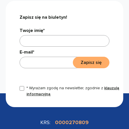
Zapisz się na biuletyn!
Twoje imię*
E-mail*
Zapisz się
* Wyrażam zgodę na newsletter, zgodnie z
klauzulą
informacyjną
.
KRS:
0000270809