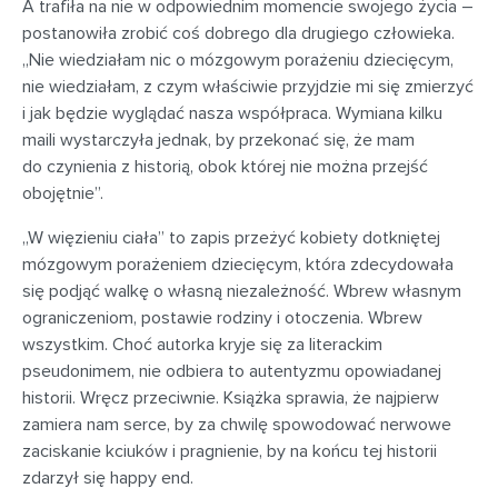
A trafiła na nie w odpowiednim momencie swojego życia –
postanowiła zrobić coś dobrego dla drugiego człowieka.
„Nie wiedziałam nic o mózgowym porażeniu dziecięcym,
nie wiedziałam, z czym właściwie przyjdzie mi się zmierzyć
i jak będzie wyglądać nasza współpraca. Wymiana kilku
maili wystarczyła jednak, by przekonać się, że mam
do czynienia z historią, obok której nie można przejść
obojętnie”.
„W więzieniu ciała” to zapis przeżyć kobiety dotkniętej
mózgowym porażeniem dziecięcym, która zdecydowała
się podjąć walkę o własną niezależność. Wbrew własnym
ograniczeniom, postawie rodziny i otoczenia. Wbrew
wszystkim. Choć autorka kryje się za literackim
pseudonimem, nie odbiera to autentyzmu opowiadanej
historii. Wręcz przeciwnie. Książka sprawia, że najpierw
zamiera nam serce, by za chwilę spowodować nerwowe
zaciskanie kciuków i pragnienie, by na końcu tej historii
zdarzył się happy end.