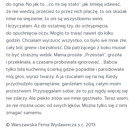
do ognia. No jak to, „co mi się stało”, jak śmieją udawać,
że nie wiedzą, przecież to przez nich płaczę, to oni skazali
mnie na więzienie, to oni są wszystkiemu winni.
I krzyczałam. Aż do ostatniej łzy, do ochrypnięcia,
do opuchnięcia oczu. Mogło to trwać nawet do kilku
godzin. Chciałam wyrzucić wszystko, co było we mnie złe,
cały ból, gniew i bezsilność. Dla patrzącego z boku musiał
to być straszny widok. Mama prosiła: „Przestań”, groziła
i przeklinała, a czasami próbowała ignorować… Babcia
tylko biła kuchenną ścierką gdzie popadnie i parodiowała
mój głos, wyraz twarzy. A ja rzucałam się na nią. Kiedy
przychodziło opamiętanie, gardziłam sobą, całym moim
jestestwem. Przysięgałam sobie, że to już nigdy więcej się
nie zdarzy. Ale piekło znów we mnie gęstniało. Teraz wiem,
że nie można uciec od swych lęków. Można tylko się z nimi
zmagać samemu.
© Warszawska Firma Wydawnicza s.c. 2013