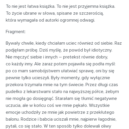
To nie jest łatwa książka. To nie jest przyjemna książka.
To życie ubrane w słowa, spisane ze szczerością,
która wymagała od autorki ogromnej odwagi.
Fragment:
Bywały chwile, kiedy chciałam uciec również od siebie. Raz
podjęłam próbę. Dziś myślę, że powód był idiotyczny.
Nie męczyć siebie i innych – pretekst równie dobry,
co każdy inny. Ale zaraz potem pojawiła się podła myśl:
po co mam samobójstwem ułatwiać sprawę, oni by się
pewnie tylko ucieszyli. Były momenty, gdy wyłącznie
przekora trzymała mnie na tym świecie. Przez długi czas
pudełko z lekarstwami stało na najwyższej półce, żebym
nie mogła go dosięgnąć. Starałam się tłumić negatywne
uczucia, ale w końcu coś we mnie pękało. Wszystkie
emocje uchodziły ze mnie jak powietrze z przekłutego
balonu. Rodzice i babcia uciszali mnie, najpierw łagodnie,
pytali, co się stało. W ten sposób tylko dolewali oliwy