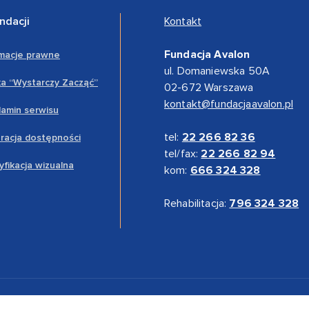
ndacji
Kontakt
Fundacja Avalon
rmacje prawne
ul. Domaniewska 50A
a “Wystarczy Zacząć”
02-672 Warszawa
kontakt@fundacjaavalon.pl
amin serwisu
tel:
22 266 82 36
racja dostępności
tel/fax:
22 266 82 94
yfikacja wizualna
kom:
666 324 328
Rehabilitacja:
796 324 328