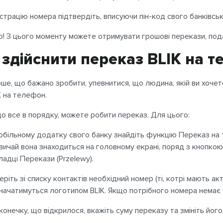
страцію номера підтвердіть, вписуючи пін-код свого банківськ
о! З цього моменту можете отримувати грошові перекази, по
 здійснити переказ BLIK на 
ше, що бажано зробити, упевнитися, що людина, якій ви хоче
K на телефон.
о все в порядку, можете робити переказ. Для цього:
обільному додатку свого банку знайдіть функцію Переказ на те
вичай вона знаходиться на головному екрані, поряд з кнопкою
ладці Перекази (Przelewy).
еріть зі списку контактів необхідний номер (ті, котрі мають а
начатимуться логотипом BLIK. Якщо потрібного номера немає в 
іконечку, що відкрилося, вкажіть суму переказу та змініть його