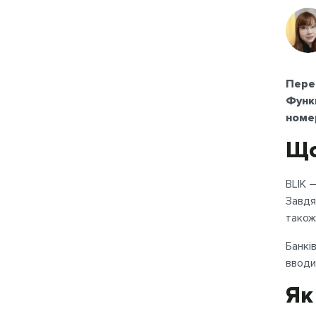
Перек
Функц
номе
Що
BLIK 
Завдя
також
Банкі
вводи
Як