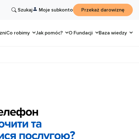
Szukaj
Moje subkonto
Przekaż darowiznę
zni
Co robimy
Jak pomóc?
O Fundacji
Baza wiedzy