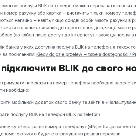
помогою послуги BLIK на телефон можна переказати кошти на 
и номер рахунку або картки – вистачить тільки номеру телеф
яються негайно – навіть якщо обидві особи мають рахунки в р
 чекати від кількох хвилин до одного-двох днів, якщо маєте ра
обово (потрібен лише доступ до Інтернету), також ця послуга
ік банків у яких доступна послуга BLIK на телефон, а також 
и за посиланням:
Kiedy dojdzie przelew – tabela dostępności / Pr
 підключити BLIK до свого 
тримувати перекази на номер телефону необхідно зареєстру
ти необхідно:
крити мобільний додаток свого банку та зайти в «Налаштування
рати послугу BLIK на телефон (BLIK na telefon)
іконечку «Реєстрація номера телефону» («Rejestracja numeru t
допомогою якого будете отримувати грошові перекази.