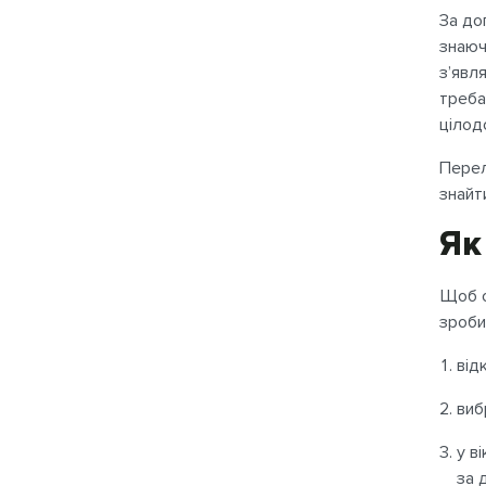
За до
знаюч
з’явл
треба
цілод
Перел
знайт
Як
Щоб о
зроби
від
виб
у в
за 