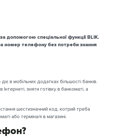
 за допомогою спеціальної функції
BLIK.
 на номер телефону без потреби знання
діє в мобільних додатках більшості банків.
Інтернеті, зняти готівку в банкоматі, а
стання шестизначний код, котрий треба
маті або терміналі в магазині.
ефон?