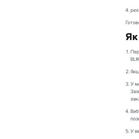
реє
Готов
Як
Пер
BLI
Якщ
У м
Заз
зак
Виб
поз
У в