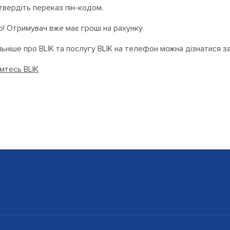
твердіть переказ пін-кодом.
о! Отримувач вже має гроші на рахунку.
ьніше про BLIK та послугу BLIK на телефон можна дізнатися з
мтесь BLIK