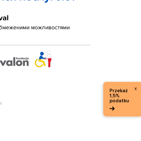
x
Przekaż
1,5%
podatku
n