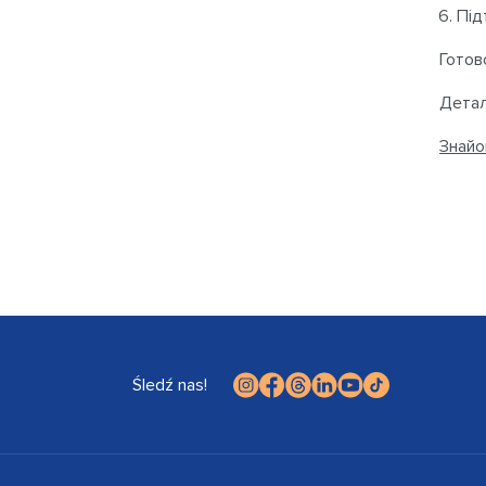
Під
Готов
Детал
Знайо
Śledź nas!