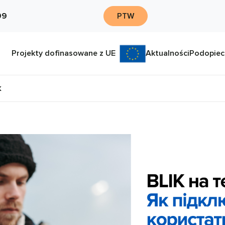
09
PTW
Projekty dofinasowane z UE
Aktualności
Podopiec
K