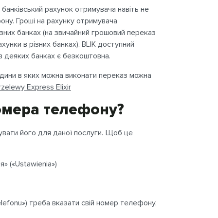
банківський рахунок отримувача навіть не
ону. Гроші на рахунку отримувача
ізних банках (на звичайний грошовий переказ
хунки в різних банках). BLIK доступний
 в деяких банках є безкоштовна.
години в яких можна виконати переказ можна
zelewy Express Elixir
номера телефону?
вати його для даної послуги. Щоб це
» («Ustawienia»)
elefonu») треба вказати свій номер телефону,