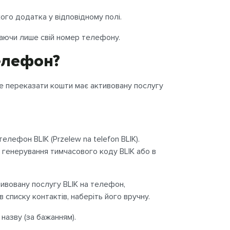
ого додатка у відповідному полі.
даючи лише свій номер телефону.
телефон?
те переказати кошти має активовану послугу
лефон BLIK (Przelew na telefon BLIK).
 генерування тимчасового коду BLIK або в
ктивовану послугу BLIK на телефон,
списку контактів, наберіть його вручну.
 назву (за бажанням).