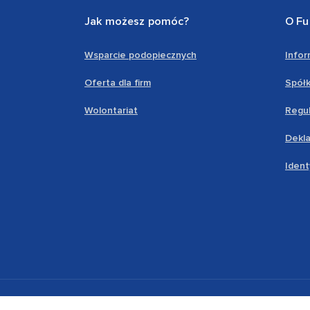
Jak możesz pomóc?
O Fu
Wsparcie podopiecznych
Info
Oferta dla firm
Spółk
Wolontariat
Regul
Dekla
Ident