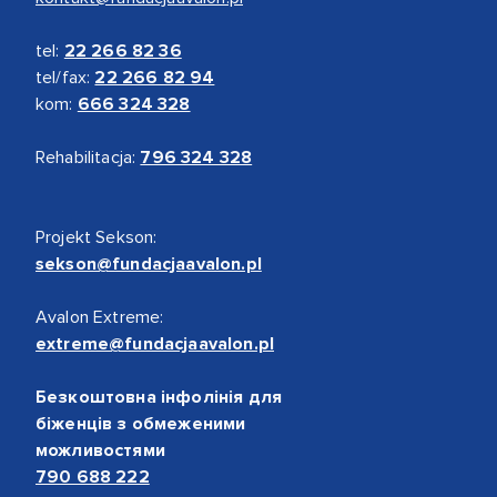
tel:
22 266 82 36
tel/fax:
22 266 82 94
kom:
666 324 328
Rehabilitacja:
796 324 328
Projekt Sekson:
sekson@fundacjaavalon.pl
Avalon Extreme:
extreme@fundacjaavalon.pl
Безкоштовна інфолінія для
біженців з обмеженими
можливостями
790 688 222