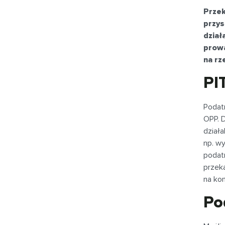
Przek
przys
dział
prowa
na rz
PI
Podatn
OPP. 
działa
np. wy
podat
przek
na ko
Po