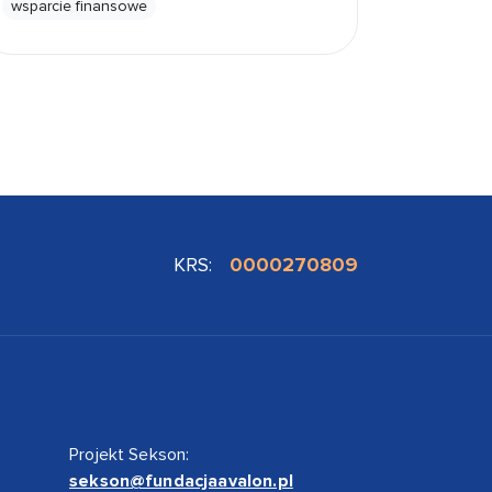
wsparcie finansowe
KRS:
0000270809
Projekt Sekson:
sekson@fundacjaavalon.pl