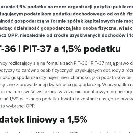
azanie 1,5% podatku na rzecz organizacji pożytku publicz
ługującym podatnikom podatku dochodowego od osób fizy
alność gospodarczą w formie spółek kapitałowych nie mog
dząc działalność gospodarczą jako osoba fizyczna, właści
ecz OPP, niezależnie od źródła uzyskiwanych dochodów i 
T-36 i PIT-37 a 1,5% podatku
icy rozliczający się na formularzach PIT-36 i PIT-37 mają prawo 
Dotyczy to zarówno osób fizycznych uzyskujących dochody z różn
lność gospodarcza czy najem nieruchomości, jak i podatników osi
łącznie z prowadzonej działalności gospodarczej. W przypadku roz
nik ma możliwość wskazania w zeznaniu podatkowym organizacji p
azać 1,5% należnego podatku. Kwota ta zostanie następnie prze
nto wybranej OPP.
datek liniowy a 1,5%