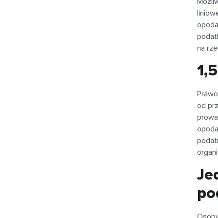
Możli
linio
opoda
podat
na rz
1,
Prawo
od pr
prowa
opoda
podat
organi
Je
po
Osoby