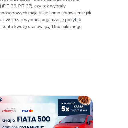
j (PIT-36, PIT-37), czy też wybrały
ednoosobowych mają takie samo uprawnienie jak
oni wskazać wybraną organizację pożytku
j konto kwotę stanowiącą 1,5% należnego