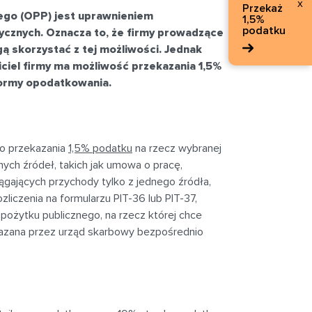
x
Przekaż
nego (OPP) jest uprawnieniem
1,5%
podatku
cznych. Oznacza to, że firmy prowadzące
ą skorzystać z tej możliwości. Jednak
ciel firmy ma możliwość przekazania 1,5%
formy opodatkowania.
do przekazania
1,5% podatku
na rzecz wybranej
ych źródeł, takich jak umowa o pracę,
ągających przychody tylko z jednego źródła,
liczenia na formularzu PIT-36 lub PIT-37,
ożytku publicznego, na rzecz której chce
kazana przez urząd skarbowy bezpośrednio