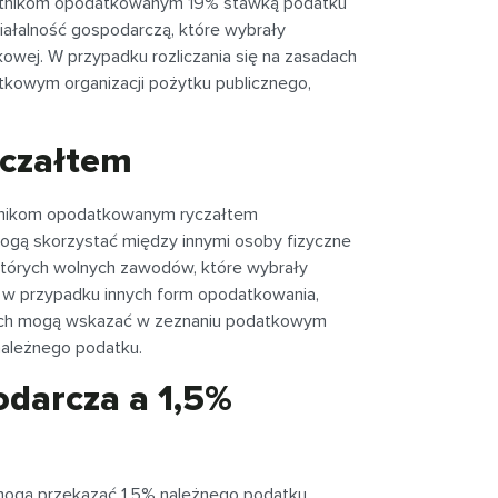
datnikom opodatkowanym 19% stawką podatku
iałalność gospodarczą, które wybrały
wej. W przypadku rozliczania się na zasadach
tkowym organizacji pożytku publicznego,
yczałtem
atnikom opodatkowanym ryczałtem
ogą skorzystać między innymi osoby fizyczne
których wolnych zawodów, które wybrały
 w przypadku innych form opodatkowania,
nych mogą wskazać w zeznaniu podatkowym
należnego podatku.
darcza a 1,5%
ogą przekazać 1,5% należnego podatku