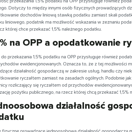
wość przekazania 1,5% podatku na OPP przysługuje również po
wego. Dotyczy to między innymi osób fizycznych prowadzących dz
tkowanie dochodów liniową stawką podatku zamiast skali podatko
ku liniowego, podatnik ma możliwość wskazania w zeznaniu poda
ecz której chce przekazać 1,5% należnego podatku.
5% na OPP a opodatkowanie r
 do przekazania 1,5% podatku na OPP przysługuje również pod
zychodów ewidencjonowanych. Oznacza to, że z tej możliwości m
dzące działalność gospodarczą w zakresie usług, handlu czy nie
tkowanie ryczałtem zamiast na zasadach ogólnych. Podobnie jak
nicy rozliczający się ryczałtem od przychodów ewidencjonowa
zację pożytku publicznego, na rzecz której chcą przekazać 1,5% 
dnoosobowa działalność gospo
datku
 fizyczne prowadzące jednoosobową działalność gospodarczą m