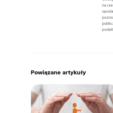
na rze
opoda
pozos
publi
podat
Powiązane artykuły