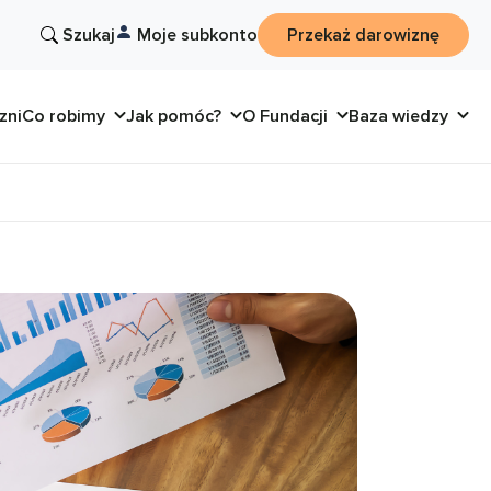
Szukaj
Moje subkonto
Przekaż darowiznę
zni
Co robimy
Jak pomóc?
O Fundacji
Baza wiedzy