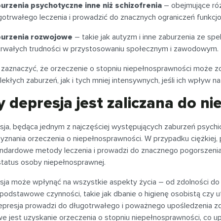
urzenia psychotyczne inne niż schizofrenia
– obejmujące ró
gotrwałego leczenia i prowadzić do znacznych ograniczeń funkcjo
urzenia rozwojowe
– takie jak autyzm i inne zaburzenia ze s
trwałych trudności w przystosowaniu społecznym i zawodowym.
 zaznaczyć, że orzeczenie o stopniu niepełnosprawności może z
ekłych zaburzeń, jak i tych mniej intensywnych, jeśli ich wpływ na
y depresja jest zaliczana do n
sja, będąca jednym z najczęściej występujących zaburzeń psych
yznania orzeczenia o niepełnosprawności. W przypadku ciężkiej, p
andardowe metody leczenia i prowadzi do znacznego pogorszenia 
status osoby niepełnosprawnej.
sja może wpłynąć na wszystkie aspekty życia – od zdolności do p
 podstawowe czynności, takie jak dbanie o higienę osobistą czy 
epresja prowadzi do długotrwałego i poważnego upośledzenia zd
we jest uzyskanie orzeczenia o stopniu niepełnosprawności, co u