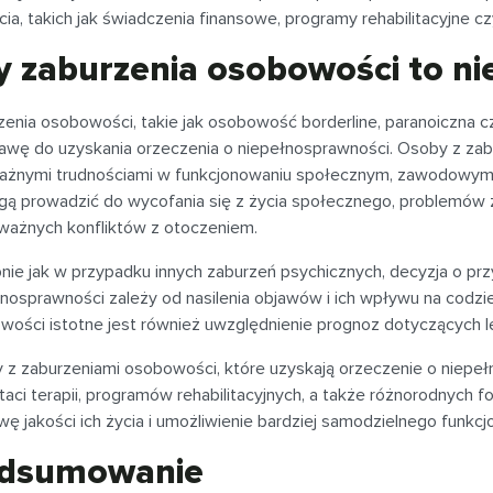
ia, takich jak świadczenia finansowe, programy rehabilitacyjne c
y zaburzenia osobowości to n
zenia osobowości, takie jak osobowość borderline, paranoiczna 
awę do uzyskania orzeczenia o niepełnosprawności. Osoby z zab
ażnymi trudnościami w funkcjonowaniu społecznym, zawodowym or
gą prowadzić do wycofania się z życia społecznego, problemów z
ważnych konfliktów z otoczeniem.
ie jak w przypadku innych zaburzeń psychicznych, decyzja o prz
łnosprawności zależy od nasilenia objawów i ich wpływu na codz
ości istotne jest również uwzględnienie prognoz dotyczących lecz
 z zaburzeniami osobowości, które uzyskają orzeczenie o niepeł
aci terapii, programów rehabilitacyjnych, a także różnorodnych 
ę jakości ich życia i umożliwienie bardziej samodzielnego funkcj
dsumowanie