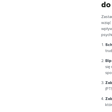
do
Zastan
wziąć
wpływ 
psychi
Sch
tru
Bip
się
spo
Zab
(PT
Zab
któ