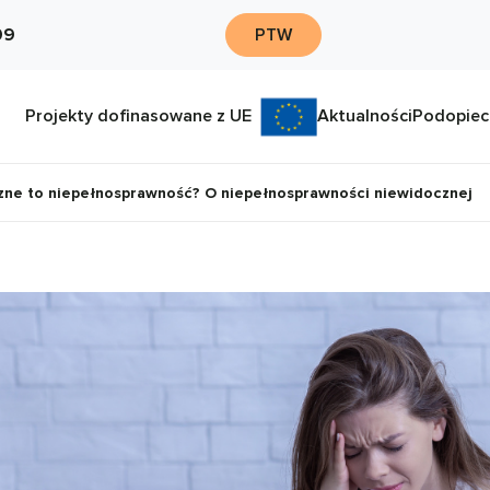
09
PTW
Projekty dofinasowane z UE
Aktualności
Podopiec
czne to niepełnosprawność? O niepełnosprawności niewidocznej