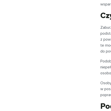
wsparc
Cz
Zabur
podst
z pow
te mo
do po
Podobn
niepe
osobow
Osoby
w post
popraw
Po