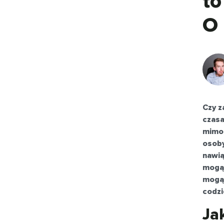
to
O 
Czy z
czasa
mimo 
osoby
nawią
mogą 
mogą 
codzi
Ja