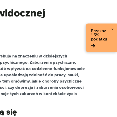
widocznej
x
Przekaż
1,5%
podatku
skuje na znaczeniu w dzisiejszych
psychicznego. Zaburzenia psychiczne,
osób wpływać na codzienne funkcjonowanie
e upośledzają zdolność do pracy, nauki,
le tym omówimy, jakie choroby psychiczne
ci, czy depresja i zaburzenia osobowości
cje tych zaburzeń w kontekście życia
ą się