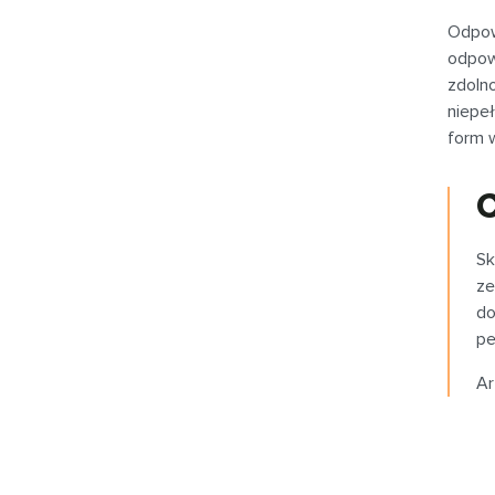
Odpow
odpow
zdolno
niepeł
form 
C
Sk
ze
do
pe
Ar