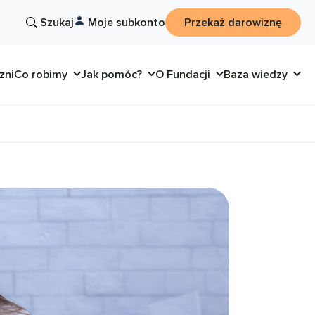
Szukaj
Moje subkonto
Przekaż darowiznę
zni
Co robimy
Jak pomóc?
O Fundacji
Baza wiedzy