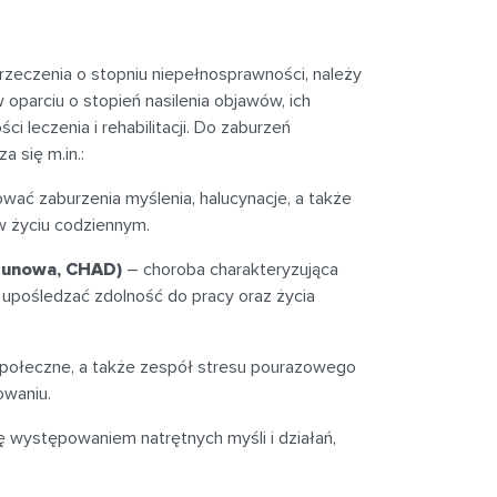
orzeczenia o stopniu niepełnosprawności, należy
parciu o stopień nasilenia objawów, ich
leczenia i rehabilitacji. Do zaburzeń
 się m.in.:
ać zaburzenia myślenia, halucynacje, a także
w życiu codziennym.
gunowa, CHAD)
– choroba charakteryzująca
 upośledzać zdolność do pracy oraz życia
społeczne, a także zespół stresu pourazowego
owaniu.
ę występowaniem natrętnych myśli i działań,