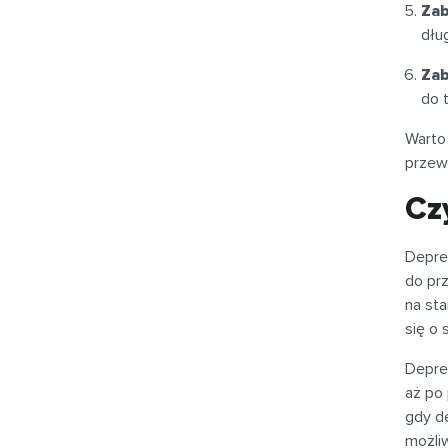
Zab
dłu
Zab
do 
Warto
przewl
Cz
Depre
do prz
na st
się o 
Depre
aż po
gdy d
możli