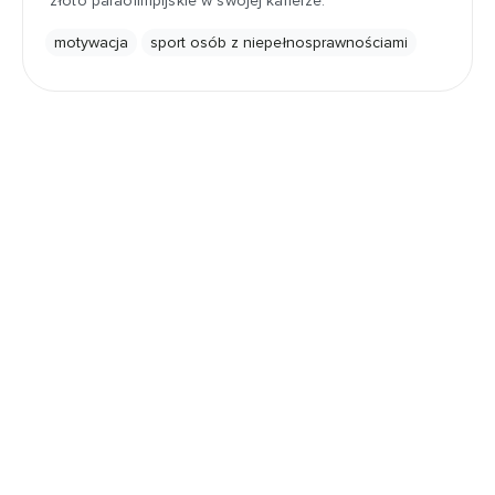
złoto paraolimpijskie w swojej karierze.
motywacja
sport osób z niepełnosprawnościami