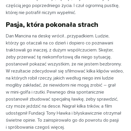
częścią jego poprzedniego życia. I czuł ogromną pustkę,
której nie potrafił niczym wypełnić.
Pasja, która pokonała strach
Dan Mancina na deskę wrócił…przypadkiem. Ludzie,
którzy go otaczali na co dzień i dopiero co poznawani
traktowali go inaczej, z dużym współczuciem. Skejter,
żeby przerwać tę niekomfortową dla niego sytuację,
postanowił pokazać wszystkim, że nie jestem bezbronny.
W rezultacie zdecydował się sfilmować kilka klipów wideo,
na których robił rzeczy, jakich według niego inni ludzie
mogliby zakładać, że niewidomi nie mogą zrobić – grał
w mini-golfa i rzutki. Pewnego dnia spontanicznie
postanowił zbudować specjalną ławkę, żeby sprawdzić,
czy może jeździć na desce. Nagrał kilka trików, a film
udostępnił Fundacji Tony Hawka i błyskawicznie otrzymał
świetne opinie. To zainspirowało go do powrotu do pasji
i spróbowania czegoś więcej.