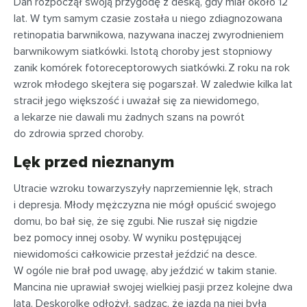
Dan rozpoczął swoją przygodę z deską, gdy miał około 12
lat. W tym samym czasie została u niego zdiagnozowana
retinopatia barwnikowa, nazywana inaczej zwyrodnieniem
barwnikowym siatkówki. Istotą choroby jest stopniowy
zanik komórek fotoreceptorowych siatkówki. Z roku na rok
wzrok młodego skejtera się pogarszał. W zaledwie kilka lat
stracił jego większość i uważał się za niewidomego,
a lekarze nie dawali mu żadnych szans na powrót
do zdrowia sprzed choroby.
Lęk przed nieznanym
Utracie wzroku towarzyszyły naprzemiennie lęk, strach
i depresja. Młody mężczyzna nie mógł opuścić swojego
domu, bo bał się, że się zgubi. Nie ruszał się nigdzie
bez pomocy innej osoby. W wyniku postępującej
niewidomości całkowicie przestał jeździć na desce.
W ogóle nie brał pod uwagę, aby jeździć w takim stanie.
Mancina nie uprawiał swojej wielkiej pasji przez kolejne dwa
lata. Deskorolkę odłożył, sądząc, że jazda na niej była