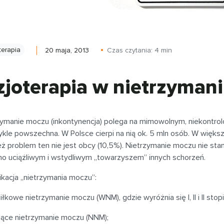
terapia
20 maja, 2013
Czas czytania:
4
min
zjoterapia w nietrzyman
zymanie moczu (inkontynencja) polega na mimowolnym, niekontro
ykle powszechna. W Polsce cierpi na nią ok. 5 mln osób. W więk
ż problem ten nie jest obcy (10,5%). Nietrzymanie moczu nie st
ono uciążliwym i wstydliwym „towarzyszem” innych schorzeń.
ikacja „nietrzymania moczu”:
łkowe nietrzymanie moczu (WNM), gdzie wyróżnia się I, II i II stopi
lące nietrzymanie moczu (NNM);