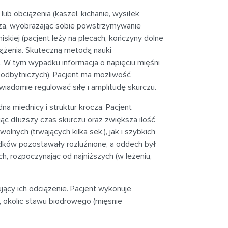
b obciążenia (kaszel, kichanie, wysiłek
rocza, wyobrażając sobie powstrzymywanie
skiej (pacjent leży na plecach, kończyny dolne
iążenia. Skuteczną metodą nauki
 W tym wypadku informacja o napięciu mięśni
odbytniczych). Pacjent ma możliwość
iadomie regulować siłę i amplitudę skurczu.
a miednicy i struktur krocza. Pacjent
ąc dłuższy czas skurczu oraz zwiększa ilość
lnych (trwających kilka sek.), jak i szybkich
adków pozostawały rozluźnione, a oddech był
h, rozpoczynając od najniższych (w leżeniu,
jący ich odciążenie. Pacjent wykonuje
 okolic stawu biodrowego (mięsnie