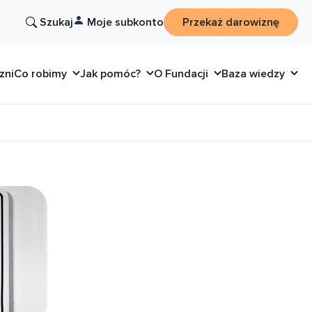
Szukaj
Moje subkonto
Przekaż darowiznę
zni
Co robimy
Jak pomóc?
O Fundacji
Baza wiedzy