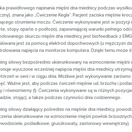
ka prawidłowego napinania mięśni dna miednicy podczas wysiłku lu
yczny), znana jako „Ćwiczenie Kegla”. Pacjent zaciska mięśnie k
nącego strumienia moczu. Ćwiczenie wykonywane jest w pozycji ni
ęte, stopy oparte o podłoże), zapewniającej warunki pełnego odc
zolowanego skurczu mięśni dna miednicy jest biofeedback z EMG.
skiwana jest za pomocą elektrod dopochwowych (u mężczyzn do
trolowania napięcia na monitorze komputera. Dzięki temu może św
ning siłowy bezpośrednio ukierunkowany na wzmocnienie mięśni dn
onuje wyuczone wcześniej napięcia mięśni dna miednicy utrzymuj
tórzeń w serii i w ciągu dnia. Możliwe jest wykonywanie zarówno wo
ięć. Ważne jest, aby podczas ćwiczeń mięśnie ud, brzucha i pośl
ły i równomierny (!). Ćwiczenia wykonywane są w różnych pozycjac
iadzie, stojąc), a także podczas czynności dnia codziennego.
ning siłowy działający pośrednio na mięśnie dna miednicy, powodu
czenia ukierunkowane na wzmocnienie mięśni powłok brzusznych,
ywodziciele, pośladkowe, gruszkowaty, zasłonowy wewnętrzny).