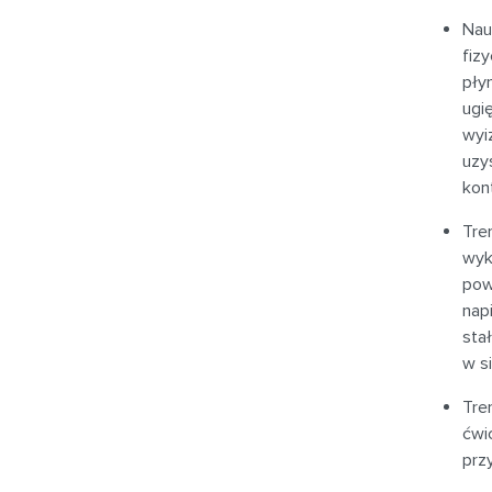
Nau
fiz
pły
ugi
wyi
uzy
kon
Tre
wyk
pow
nap
sta
w s
Tre
ćwi
prz