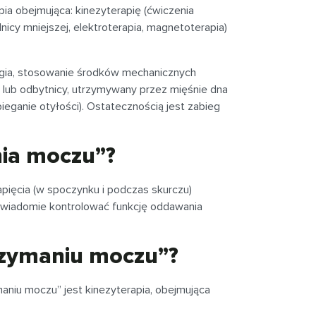
pia obejmująca: kinezyterapię (ćwiczenia
dnicy mniejszej, elektroterapia, magnetoterapia)
ogia, stosowanie środków mechanicznych
 lub odbytnicy, utrzymywany przez mięśnie dna
bieganie otyłości). Ostatecznością jest zabieg
nia moczu”?
apięcia (w spoczynku i podczas skurczu)
 świadomie kontrolować funkcję oddawania
trzymaniu moczu”?
maniu moczu” jest kinezyterapia, obejmująca