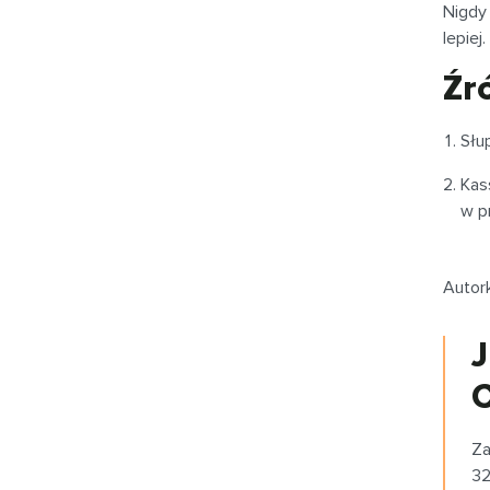
Nigdy 
lepiej
Źr
Słup
Kass
w p
Autork
J
C
Za
32