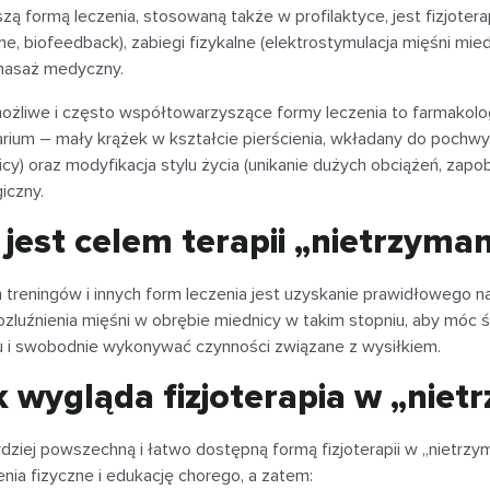
zą formą leczenia, stosowaną także w profilaktyce, jest fizjotera
ne, biofeedback), zabiegi fizykalne (elektrostymulacja mięśni mie
masaż medyczny.
możliwe i często współtowarzyszące formy leczenia to farmakol
arium – mały krążek w kształcie pierścienia, wkładany do pochwy
cy) oraz modyfikacja stylu życia (unikanie dużych obciążeń, zapo
giczny.
 jest celem terapii „nietrzyma
treningów i innych form leczenia jest uzyskanie prawidłowego n
rozluźnienia mięśni w obrębie miednicy w takim stopniu, aby móc
 i swobodnie wykonywać czynności związane z wysiłkiem.
k wygląda fizjoterapia w „nie
dziej powszechną i łatwo dostępną formą fizjoterapii w „nietrzy
nia fizyczne i edukację chorego, a zatem: