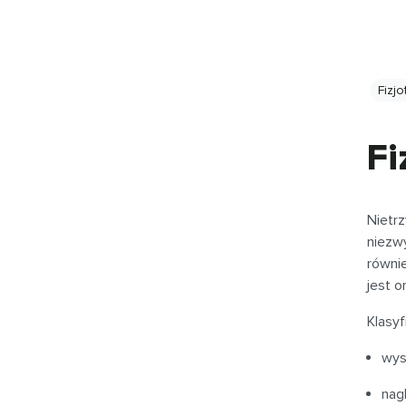
Fizjo
Fi
Nietr
niezw
równie
jest 
Klasyf
wysi
nag