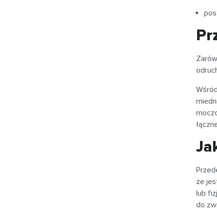
pos
Pr
Zarów
odruc
Wśród
miedni
moczo
łączne
Ja
Przed
że je
lub fi
do zwi