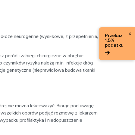
x
Przekaż
dłoże neurogenne (wysiłkowe, z przepełnienia,
1,5%
podatku
 poród i zabiegi chirurgiczne w obrębie
 czynników ryzyka należą m.in. infekcje dróg
cje genetyczne (nieprawidłowa budowa tkanki
órej nie można lekceważyć. Biorąc pod uwagę,
z wszelkich oporów podjąć rozmowę z lekarzem
 wypadku profilaktyka i niedopuszczenie