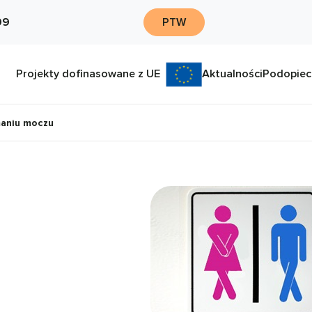
09
PTW
Projekty dofinasowane z UE
Aktualności
Podopiec
maniu moczu