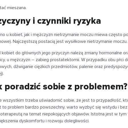
tać mieszana.
zyczyny i czynniki ryzyka
no u kobiet, jak i mężczyzn nietrzymanie moczu miewa często po
howe). Najczęstszą postacią jest wysiłkowe nietrzymanie moczu.
 kobiet do głównych jego przyczyn należą zmiany hormonalne oraz
cy, u mężczyzn – zabieg prostatektomii. W przypadku obu płci do
wych, dźwiganie ciężkich przedmiotów, palenie oraz predyspozy
j).
k poradzić sobie z problemem?
e wszystkim trzeba uświadomić sobie, że jest to przypadłość, kt
st to problem bardzo powszechny, warto wyzbyć się wstydu i be
zjoterapeutą na temat niepokojących objawów. Istotna jest w tym
ększenia dyskomfortu i rozwoju dolegliwości.