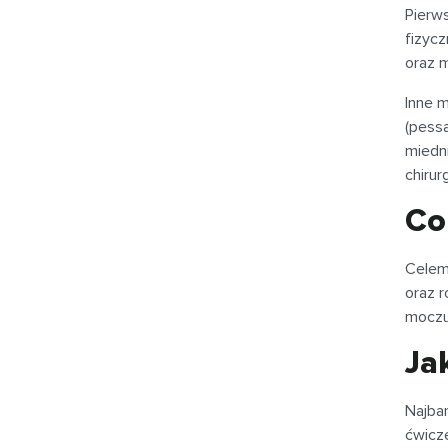
Pierws
fizycz
oraz 
Inne 
(pess
miedni
chirur
Co
Celem 
oraz 
moczu
Ja
Najbar
ćwicze