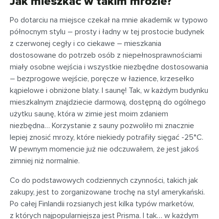
Jak mieszkać w takim mrozie?
Po dotarciu na miejsce czekał na mnie akademik w typowo
północnym stylu – prosty i ładny w tej prostocie budynek
z czerwonej cegły i co ciekawe – mieszkania
dostosowane do potrzeb osób z niepełnosprawnościami
miały osobne wejścia i wszystkie niezbędne dostosowania
– bezprogowe wejście, poręcze w łazience, krzesełko
kąpielowe i obniżone blaty. I saunę! Tak, w każdym budynku
mieszkalnym znajdziecie darmową, dostępną do ogólnego
użytku saunę, która w zimie jest moim zdaniem
niezbędna… Korzystanie z sauny pozwoliło mi znacznie
lepiej znosić mrozy, które niekiedy potrafiły sięgać -25°C.
W pewnym momencie już nie odczuwałem, że jest jakoś
zimniej niż normalnie.
Co do podstawowych codziennych czynności, takich jak
zakupy, jest to zorganizowane trochę na styl amerykański.
Po całej Finlandii rozsianych jest kilka typów marketów,
z których najpopularniejsza jest Prisma. I tak… w każdym