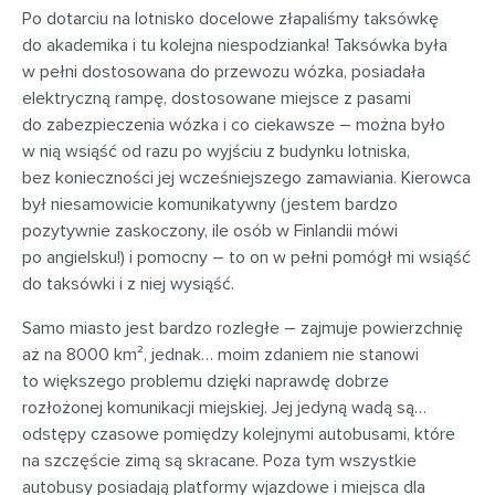
Po dotarciu na lotnisko docelowe złapaliśmy taksówkę
do akademika i tu kolejna niespodzianka! Taksówka była
w pełni dostosowana do przewozu wózka, posiadała
elektryczną rampę, dostosowane miejsce z pasami
do zabezpieczenia wózka i co ciekawsze – można było
w nią wsiąść od razu po wyjściu z budynku lotniska,
bez konieczności jej wcześniejszego zamawiania. Kierowca
był niesamowicie komunikatywny (jestem bardzo
pozytywnie zaskoczony, ile osób w Finlandii mówi
po angielsku!) i pomocny – to on w pełni pomógł mi wsiąść
do taksówki i z niej wysiąść.
Samo miasto jest bardzo rozległe – zajmuje powierzchnię
aż na 8000 km², jednak… moim zdaniem nie stanowi
to większego problemu dzięki naprawdę dobrze
rozłożonej komunikacji miejskiej. Jej jedyną wadą są…
odstępy czasowe pomiędzy kolejnymi autobusami, które
na szczęście zimą są skracane. Poza tym wszystkie
autobusy posiadają platformy wjazdowe i miejsca dla