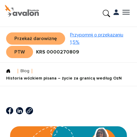
Przypomnij o przekazaniu
Przekaż darowiznę
1,5%
PTW
KRS 0000270809
Blog
Historia wózkiem pisana – życie za granicą według OzN