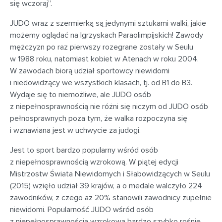
się wczoraj’’.
JUDO wraz z szermierką są jedynymi sztukami walki, jakie
możemy oglądać na Igrzyskach Paraolimpijskich! Zawody
mężczyzn po raz pierwszy rozegrane zostały w Seulu
w 1988 roku, natomiast kobiet w Atenach w roku 2004.
W zawodach biorą udział sportowcy niewidomi
i niedowidzący we wszystkich klasach, tj. od B1 do B3.
Wydaje się to niemożliwe, ale JUDO osób
z niepełnosprawnością nie różni się niczym od JUDO osób
pełnosprawnych poza tym, że walka rozpoczyna się
i wznawiana jest w uchwycie za judogi.
Jest to sport bardzo popularny wśród osób
z niepełnosprawnością wzrokową. W piątej edycji
Mistrzostw Świata Niewidomych i Słabowidzących w Seulu
(2015) wzięło udział 39 krajów, a o medale walczyło 224
zawodników, z czego aż 20% stanowili zawodnicy zupełnie
niewidomi. Popularność JUDO wśród osób
z niepełnosprawnością wzrokową bardzo szybko rośnie.