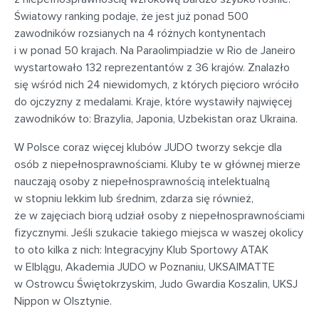
Światowy ranking podaje, że jest już ponad 500
zawodników rozsianych na 4 różnych kontynentach
i w ponad 50 krajach. Na Paraolimpiadzie w Rio de Janeiro
wystartowało 132 reprezentantów z 36 krajów. Znalazło
się wśród nich 24 niewidomych, z których pięcioro wróciło
do ojczyzny z medalami. Kraje, które wystawiły najwięcej
zawodników to: Brazylia, Japonia, Uzbekistan oraz Ukraina.
W Polsce coraz więcej klubów JUDO tworzy sekcje dla
osób z niepełnosprawnościami. Kluby te w głównej mierze
nauczają osoby z niepełnosprawnością intelektualną
w stopniu lekkim lub średnim, zdarza się również,
że w zajęciach biorą udział osoby z niepełnosprawnościami
fizycznymi. Jeśli szukacie takiego miejsca w waszej okolicy
to oto kilka z nich: Integracyjny Klub Sportowy ATAK
w Elblągu, Akademia JUDO w Poznaniu, UKSAIMATTE
w Ostrowcu Świętokrzyskim, Judo Gwardia Koszalin, UKSJ
Nippon w Olsztynie.