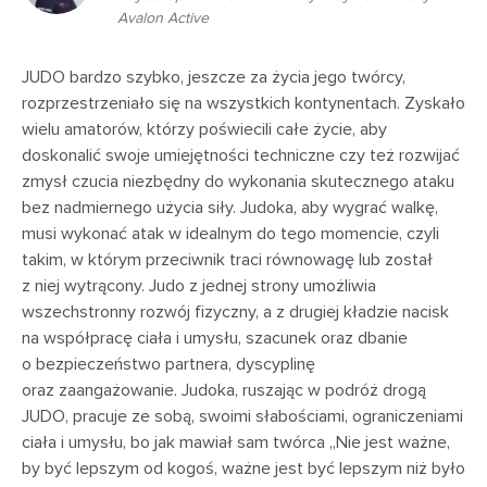
Avalon Active
JUDO bardzo szybko, jeszcze za życia jego twórcy,
rozprzestrzeniało się na wszystkich kontynentach. Zyskało
wielu amatorów, którzy poświecili całe życie, aby
doskonalić swoje umiejętności techniczne czy też rozwijać
zmysł czucia niezbędny do wykonania skutecznego ataku
bez nadmiernego użycia siły. Judoka, aby wygrać walkę,
musi wykonać atak w idealnym do tego momencie, czyli
takim, w którym przeciwnik traci równowagę lub został
z niej wytrącony. Judo z jednej strony umożliwia
wszechstronny rozwój fizyczny, a z drugiej kładzie nacisk
na współpracę ciała i umysłu, szacunek oraz dbanie
o bezpieczeństwo partnera, dyscyplinę
oraz zaangażowanie. Judoka, ruszając w podróż drogą
JUDO, pracuje ze sobą, swoimi słabościami, ograniczeniami
ciała i umysłu, bo jak mawiał sam twórca „Nie jest ważne,
by być lepszym od kogoś, ważne jest być lepszym niż było