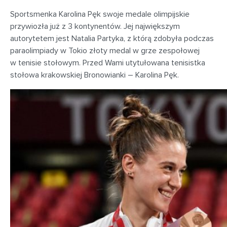
Sportsmenka Karolina Pęk swoje medale olimpijskie
przywiozła już z 3 kontynentów. Jej największym
autorytetem jest Natalia Partyka, z którą zdobyła podczas
paraolimpiady w Tokio złoty medal w grze zespołowej
w tenisie stołowym. Przed Wami utytułowana tenisistka
stołowa krakowskiej Bronowianki – Karolina Pęk.