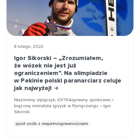
8 lutego, 2022
Igor Sikorski – „Zrozumiałem,
że wózek nie jest już
ograniczeniem”. Na olimpiadzie
w Pekinie polski paranarciarz celuje
jak najwyżej!
Niezłomny alpejczyk, EXTRAsprawny sportowiec i
brązowy medalista Igrzysk w Pjongczangu – Igor
Sikorski.
sport osób z niepełnosprawnościami