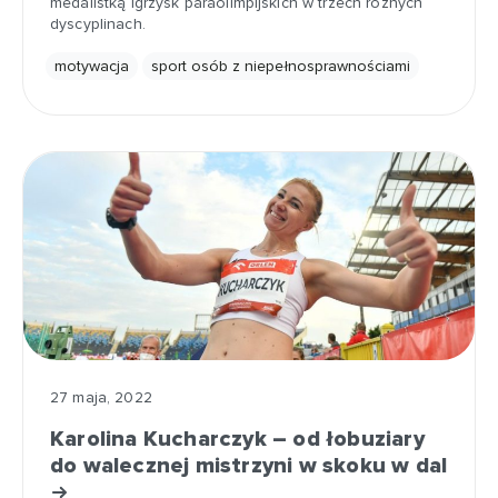
medalistką igrzysk paraolimpijskich w trzech różnych
dyscyplinach.
motywacja
sport osób z niepełnosprawnościami
27 maja, 2022
Karolina Kucharczyk – od łobuziary
do walecznej mistrzyni w skoku w dal