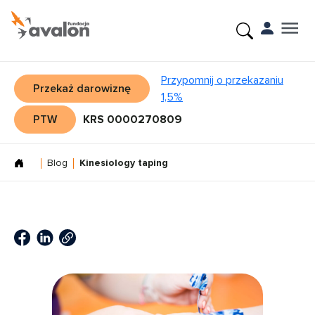
Przypomnij o przekazaniu
Przekaż darowiznę
1,5%
PTW
KRS 0000270809
Blog
Kinesiology taping