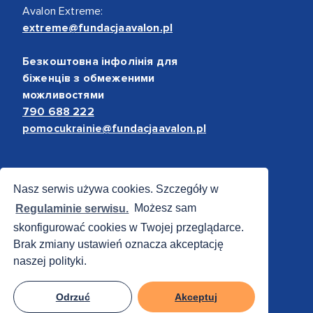
Avalon Extreme:
extreme@fundacjaavalon.pl
Безкоштовна інфолінія для
біженців з обмеженими
можливостями
790 688 222
pomocukrainie@fundacjaavalon.pl
Bezpieczne płatności
Nasz serwis używa cookies. Szczegóły w
Regulaminie serwisu.
Możesz sam
skonfigurować cookies w Twojej przeglądarce.
Brak zmiany ustawień oznacza akceptację
naszej polityki.
Odrzuć
Akceptuj
© 2012 - 2026 Fundacja Avalon