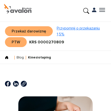
Przypomnij o przekazaniu
Przekaż darowiznę
1,5%
PTW
KRS 0000270809
Blog
Kinesiotaping