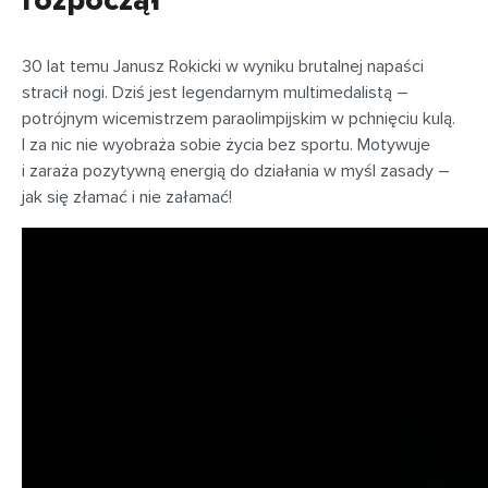
rozpoczął
30 lat temu Janusz Rokicki w wyniku brutalnej napaści
stracił nogi. Dziś jest legendarnym multimedalistą –
potrójnym wicemistrzem paraolimpijskim w pchnięciu kulą.
I za nic nie wyobraża sobie życia bez sportu. Motywuje
i zaraża pozytywną energią do działania w myśl zasady –
jak się złamać i nie załamać!