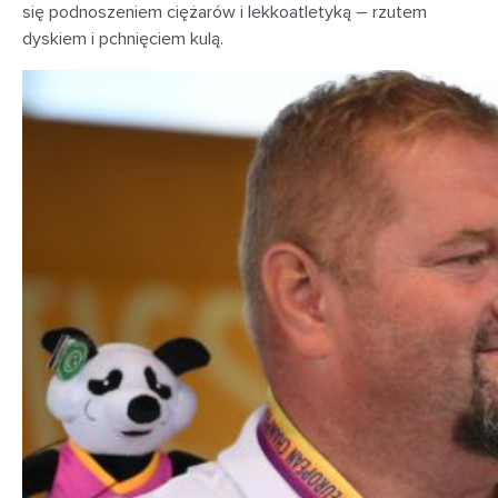
się podnoszeniem ciężarów i lekkoatletyką – rzutem
dyskiem i pchnięciem kulą.