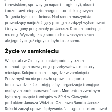
torowiskiem, sprawcy go napadli – ogłuszyli, okradli
i pozostawili nieprzytomnego na torach kolejowych.
Tragedia była nieunikniona. Nad ranem maszynista
prowadzący nadjeżdżający pociąg nie zdążył wyhamować
i trzy wagony przejechały po Januszu Rockim, obcinając
mu nogi. Wyczołgał się spod nich o własnych siłach,
ale jego życie już nigdy nie było takie samo.
Życie w zamknięciu
W szpitalu w Cieszynie został poddany trzem
reamputacjom prawej nogi i przebywał w nim cztery
miesiące. Kolejne osiem lat spędził w zamknięciu.
Przez myśl mu nie przeszło uprawianie sportu,
bo nie wiedział, że istnieją kluby i organizacje trenujące
osoby z niepełnosprawnościami. Momentem zwrotnym
było rozpoczęcie treningów w SP 4 w Cieszynie
pod okiem Janusza Widzika i Czesława Banota. Janusz
Rokicki zaczął uprawiać pływanie. Następnie zainteresował