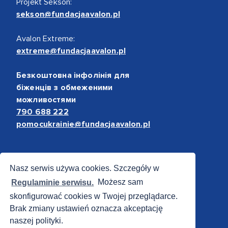
Projekt Sekson:
sekson@fundacjaavalon.pl
Avalon Extreme:
extreme@fundacjaavalon.pl
Безкоштовна інфолінія для
біженців з обмеженими
можливостями
790 688 222
pomocukrainie@fundacjaavalon.pl
Bezpieczne płatności
Nasz serwis używa cookies. Szczegóły w
Regulaminie serwisu.
Możesz sam
skonfigurować cookies w Twojej przeglądarce.
Brak zmiany ustawień oznacza akceptację
naszej polityki.