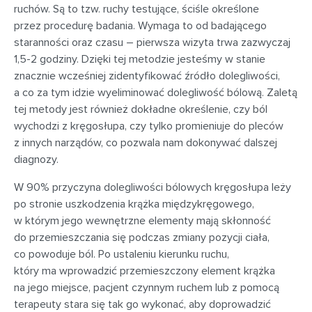
ruchów. Są to tzw. ruchy testujące, ściśle określone
przez procedurę badania. Wymaga to od badającego
staranności oraz czasu – pierwsza wizyta trwa zazwyczaj
1,5-2 godziny. Dzięki tej metodzie jesteśmy w stanie
znacznie wcześniej zidentyfikować źródło dolegliwości,
a co za tym idzie wyeliminować dolegliwość bólową. Zaletą
tej metody jest również dokładne określenie, czy ból
wychodzi z kręgosłupa, czy tylko promieniuje do pleców
z innych narządów, co pozwala nam dokonywać dalszej
diagnozy.
W 90% przyczyna dolegliwości bólowych kręgosłupa leży
po stronie uszkodzenia krążka międzykręgowego,
w którym jego wewnętrzne elementy mają skłonność
do przemieszczania się podczas zmiany pozycji ciała,
co powoduje ból. Po ustaleniu kierunku ruchu,
który ma wprowadzić przemieszczony element krążka
na jego miejsce, pacjent czynnym ruchem lub z pomocą
terapeuty stara się tak go wykonać, aby doprowadzić