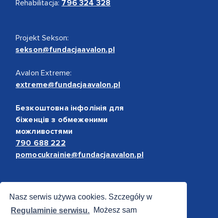
Rehabilitacja:
796 324 328
Projekt Sekson:
sekson@fundacjaavalon.pl
Avalon Extreme:
extreme@fundacjaavalon.pl
Безкоштовна інфолінія для
біженців з обмеженими
можливостями
790 688 222
pomocukrainie@fundacjaavalon.pl
Bezpieczne płatności
Nasz serwis używa cookies. Szczegóły w
Regulaminie serwisu.
Możesz sam