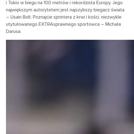
i Tokio w biegu na 100 metrów i rekordzista Europy. Jego
największym autorytetem jest najszybszy biegacz świata
– Usain Bolt. Poznajcie sprintera z krwi i kości, niezwykle
utytułowanego EXTRAsprawnego sportowca – Michała
Darusa.