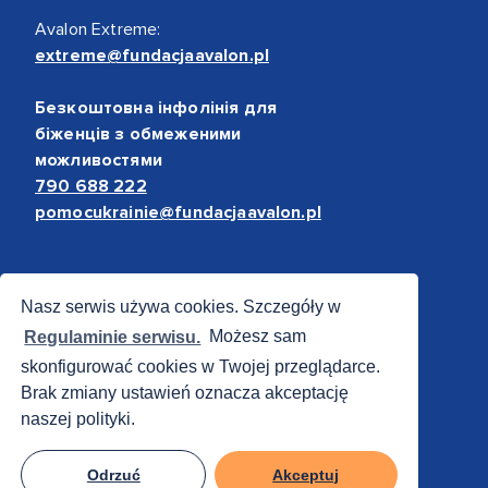
Avalon Extreme:
extreme@fundacjaavalon.pl
Безкоштовна інфолінія для
біженців з обмеженими
можливостями
790 688 222
pomocukrainie@fundacjaavalon.pl
Bezpieczne płatności
Nasz serwis używa cookies. Szczegóły w
Regulaminie serwisu.
Możesz sam
skonfigurować cookies w Twojej przeglądarce.
Brak zmiany ustawień oznacza akceptację
naszej polityki.
Odrzuć
Akceptuj
© 2012 - 2026 Fundacja Avalon