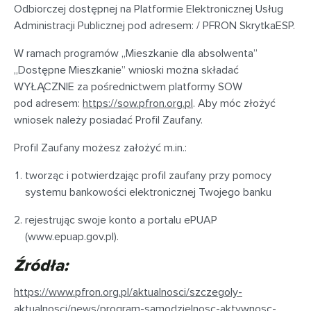
Odbiorczej dostępnej na Platformie Elektronicznej Usług
Administracji Publicznej pod adresem: / PFRON SkrytkaESP.
W ramach programów „Mieszkanie dla absolwenta”
„Dostępne Mieszkanie” wnioski można składać
WYŁĄCZNIE za pośrednictwem platformy SOW
pod adresem:
https://sow.pfron.org.pl
. Aby móc złożyć
wniosek należy posiadać Profil Zaufany.
Profil Zaufany możesz założyć m.in.:
tworząc i potwierdzając profil zaufany przy pomocy
systemu bankowości elektronicznej Twojego banku
rejestrując swoje konto a portalu ePUAP
(www.epuap.gov.pl).
Źródła:
https://www.pfron.org.pl/aktualnosci/szczegoly-
aktualnosci/news/program-samodzielnosc-aktywnosc-