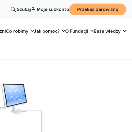
Szukaj
Moje subkonto
Przekaż darowiznę
zni
Co robimy
Jak pomóc?
O Fundacji
Baza wiedzy