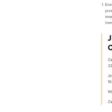
Emi
prz
inn
tre
J
C
Za
32
Je
16
Wi
Za