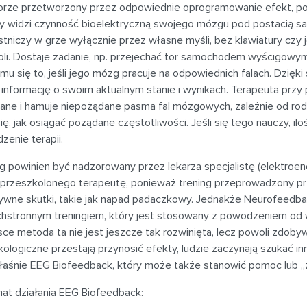
orze przetworzony przez odpowiednie oprogramowanie efekt, pod
y widzi czynność bioelektryczną swojego mózgu pod postacią samo
stniczy w grze wyłącznie przez własne myśli, bez klawiatury czy j
oli. Dostaje zadanie, np. przejechać tor samochodem wyścigowym j
mu się to, jeśli jego mózg pracuje na odpowiednich falach. Dzię
ą informację o swoim aktualnym stanie i wynikach. Terapeuta pr
ane i hamuje niepożądane pasma fal mózgowych, zależnie od rodz
ię, jak osiągać pożądane częstotliwości. Jeśli się tego nauczy, i
enie terapii.
g powinien być nadzorowany przez lekarza specjalistę (elektroen
 przeszkolonego terapeutę, ponieważ trening przeprowadzony 
ywne skutki, takie jak napad padaczkowy. Jednakże Neurofeedbac
hstronnym treningiem, który jest stosowany z powodzeniem od wi
ce metoda ta nie jest jeszcze tak rozwinięta, lecz powoli zdoby
ologiczne przestają przynosić efekty, ludzie zaczynają szukać i
łaśnie EEG Biofeedback, który może także stanowić pomoc lub „za
at działania EEG Biofeedback: