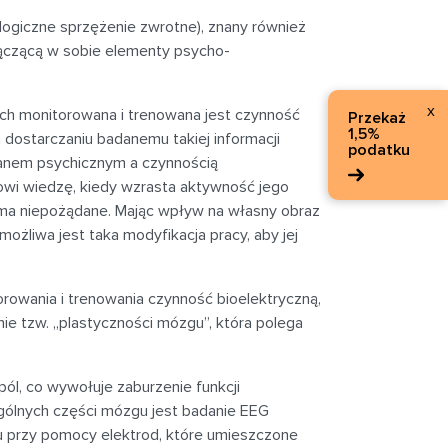
logiczne sprzężenie zwrotne), znany również
łączącą w sobie elementy psycho-
x
h monitorowana i trenowana jest czynność
Przekaż
1,5%
dostarczaniu badanemu takiej informacji
podatku
tanem psychicznym a czynnością
gowi wiedzę, kiedy wzrasta aktywność jego
ma niepożądane. Mając wpływ na własny obraz
żliwa jest taka modyfikacja pracy, aby jej
owania i trenowania czynność bioelektryczną,
e tzw. „plastyczności mózgu”, która polega
l, co wywołuje zaburzenie funkcji
gólnych części mózgu jest badanie EEG
gu przy pomocy elektrod, które umieszczone