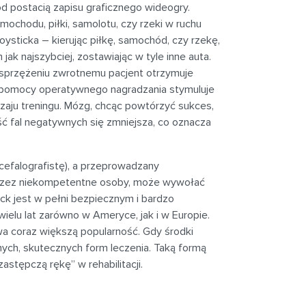
 postacią zapisu graficznego wideogry.
chodu, piłki, samolotu, czy rzeki w ruchu
oysticka – kierując piłkę, samochód, czy rzekę,
ak najszybciej, zostawiając w tyle inne auta.
ki sprzężeniu zwrotnemu pacjent otrzymuje
zy pomocy operatywnego nagradzania stymuluje
aju treningu. Mózg, chcąc powtórzyć sukces,
lość fal negatywnych się zmniejsza, co oznacza
cefalografistę), a przeprowadzany
przez niekompetentne osoby, może wywołać
k jest w pełni bezpiecznym i bardzo
elu lat zarówno w Ameryce, jak i w Europie.
wa coraz większą popularność. Gdy środki
nnych, skutecznych form leczenia. Taką formą
stępczą rękę” w rehabilitacji.