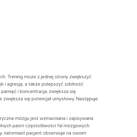
h. Trening może z jednej strony zwiększyć
k i agresję, a także polepszyć zdolność
 pamięć i koncentracja, zwiększa się
e zwiększa się potencjał umysłowy. Następuje
tryczna mózgu jest wzmacniana i zapisywana
ólnych pasm częstotliwości fal mózgowych.
ty, natomiast pacjent obserwuje na swoim