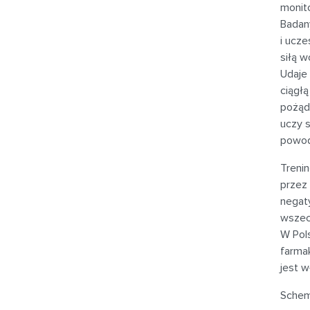
monit
Badan
i ucze
siłą w
Udaje 
ciągł
pożąd
uczy s
powodz
Trenin
przez
negat
wszec
W Pols
farmak
jest w
Schem