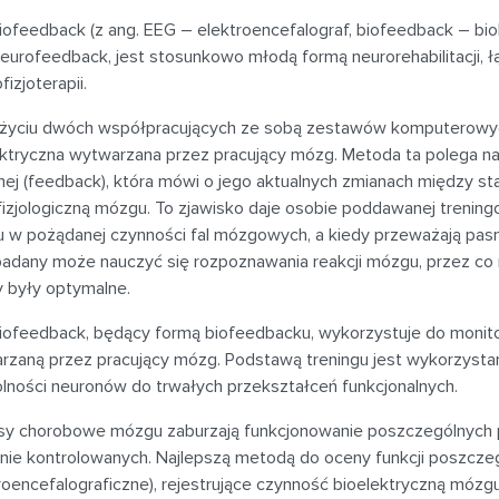
iofeedback (z ang. EEG – elektroencefalograf, biofeedback – bio
Neurofeedback, jest stosunkowo młodą formą neurorehabilitacji, 
fizjoterapii.
użyciu dwóch współpracujących ze sobą zestawów komputerowyc
ektryczna wytwarzana przez pracujący mózg. Metoda ta polega na 
nej (feedback), która mówi o jego aktualnych zmianach między s
fizjologiczną mózgu. To zjawisko daje osobie poddawanej trenin
 w pożądanej czynności fal mózgowych, a kiedy przeważają pas
adany może nauczyć się rozpoznawania reakcji mózgu, przez co mo
y były optymalne.
iofeedback, będący formą biofeedbacku, wykorzystuje do monitor
rzaną przez pracujący mózg. Podstawą treningu jest wykorzystani
olności neuronów do trwałych przekształceń funkcjonalnych.
sy chorobowe mózgu zaburzają funkcjonowanie poszczególnych pó
 nie kontrolowanych. Najlepszą metodą do oceny funkcji poszcze
troencefalograficzne), rejestrujące czynność bioelektryczną móz