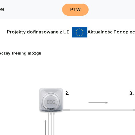
09
PTW
Projekty dofinasowane z UE
Aktualności
Podopiec
eczny trening mózgu