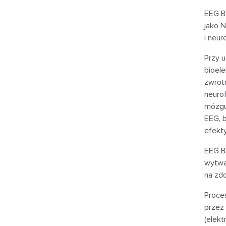
EEG B
jako 
i neuro
Przy 
bioel
zwrot
neuro
mózgu
EEG, b
efekt
EEG B
wytwa
na zd
Proce
przez
(elek