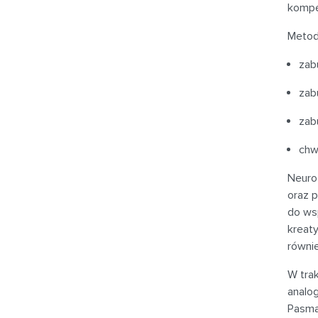
kompe
Metod
zab
zab
zab
chw
Neuro
oraz p
do wsp
kreat
równie
W tra
analo
Pasma