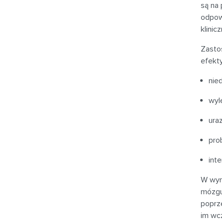
są na 
odpow
klinic
Zasto
efekt
nie
wyl
ura
pro
int
W wyn
mózgu
poprze
im wcz