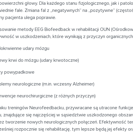
powierzchni głowy. Dla każdego stanu fizjologicznego, jak i patol
iednie fale. Zmiana fal z „negatywnych” na „pozytywne” (często
zny pacjenta ulega poprawie.
sowanie metody EEG Biofeedback w rehabilitacji OUN (Ośrodk
ywność w uszkodzeniach, które wynikają z przyczyn organicznych
dokrwienne udary mózgu
ewy krwi do mózgu (udary krwotoczne)
zy powypadkowe
blemy neurologiczne (m.in. wczesny Alzheimer)
erwencje neurochirurgiczne (z różnych przyczyn)
iku treningów Neurofeedbacku, przywracane są utracone funkcje i
, znajdujące się najczęściej w sąsiedztwie uszkodzonego obszar
z tworzenie nowych neurologicznych połączeń. Efektywność terap
eśniej rozpocznie się rehabilitację, tym lepsze będą jej efekty 