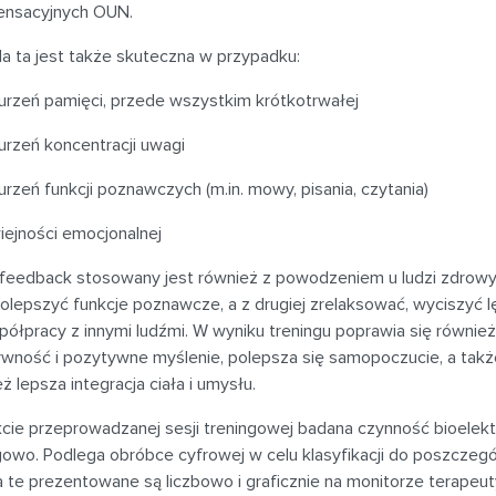
nsacyjnych OUN.
a ta jest także skuteczna w przypadku:
urzeń pamięci, przede wszystkim krótkotrwałej
urzeń koncentracji uwagi
urzeń funkcji poznawczych (m.in. mowy, pisania, czytania)
iejności emocjonalnej
feedback stosowany jest również z powodzeniem u ludzi zdrowyc
olepszyć funkcje poznawcze, a z drugiej zrelaksować, wyciszyć lę
ółpracy z innymi ludźmi. W wyniku treningu poprawia się również
ywność i pozytywne myślenie, polepsza się samopoczucie, a takż
ż lepsza integracja ciała i umysłu.
kcie przeprowadzanej sesji treningowej badana czynność bioelek
gowo. Podlega obróbce cyfrowej w celu klasyfikacji do poszczeg
 te prezentowane są liczbowo i graficznie na monitorze terapeu