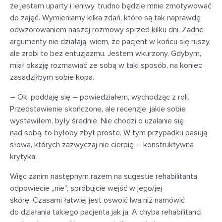
że jestem uparty i leniwy, trudno będzie mnie zmotywować
do zajęć. Wymieniamy kilka zdań, które są tak naprawdę
odwzorowaniem naszej rozmowy sprzed kilku dni. Żadne
argumenty nie działają, wiem, że pacjent w końcu się ruszy,
ale zrobi to bez entuzjazmu. Jestem wkurzony. Gdybym,
miał okazję rozmawiać ze sobą w taki sposób, na koniec
zasadziłbym sobie kopa.
– Ok, poddaję się – powiedziałem, wychodząc z roli.
Przedstawienie skończone, ale recenzje, jakie sobie
wystawiłem, były średnie. Nie chodzi o użalanie się
nad sobą, to byłoby zbyt proste. W tym przypadku pasują
słowa, których zazwyczaj nie cierpię – konstruktywna
krytyka.
Więc zanim następnym razem na sugestie rehabilitanta
odpowiecie „nie”, spróbujcie wejść w jego/jej
skórę. Czasami łatwiej jest oswoić lwa niż namówić
do działania takiego pacjenta jak ja. A chyba rehabilitanci