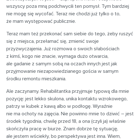
wszyscy poza mną podchwycili ten pomysł. Tym bardziej
nie mogę się wycofać. Teraz nie chodzi już tylko o to,
że mam występować publicznie.
Teraz mam też przekonać sam siebie do tego, żeby ruszyć
się z miejsca, przełamać się, zmienić swoje
przyzwyczajenia. Już rozmowa o swoich słabościach
z kimś, kogo nie znacie, wymaga dużo otwarcia,
ale gadanie z samym sobą na oczach innych jest jak
przyjmowanie niezapowiedzianego gościa w samym
środku remontu mieszkania.
Ale zaczynamy. Rehabilitantka przyjmuje typową dla mnie
pozycję: jest lekko skulona, unika kontaktu wzrokowego,
patrzy w kubek z kawą albo w podłogę. Wyraźnie
nie ma ochoty na zajęcia. Nie powinno mnie to dziwić – jest
środek tygodnia, chwilę przed 18, a ona (czyli ja) właśnie
skończyła pracę w biurze. Znam dobrze tę sytuację,
ale jestem wściekły, bo perspektywa jest inna. Wiem,