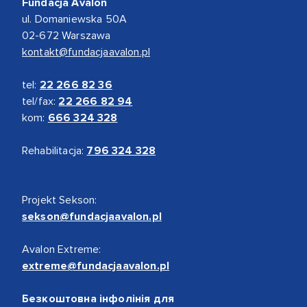
Fundacja Avalon
ul. Domaniewska 50A
02-672 Warszawa
kontakt@fundacjaavalon.pl
tel:
22 266 82 36
tel/fax:
22 266 82 94
kom:
666 324 328
Rehabilitacja:
796 324 328
Projekt Sekson:
sekson@fundacjaavalon.pl
Avalon Extreme:
extreme@fundacjaavalon.pl
Безкоштовна інфолінія для