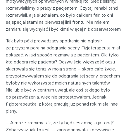
motywacyjnych oprawionych w ramkę itd. Siedzieliśmy,
rozmawialiśmy o pracy z pacjentem. Czytaj: rehabilitanci
rozmawiali, a ja słuchałem, co było całkiem fair, to oni
są specjalistami na pierwszej linii frontu. Nie miałem
zamiaru się wychylać i być kimś więcej niż obserwatorem.
Tak było póki prowadzący spotkanie nie ogłosił,
że przyszła pora na odegranie sceny. Fizjoterapeuta miał
pokazać, w jaki sposób rozmawia z pacjentem. Ok, tylko,
kto odegra rolę pacjenta? Oczywiście większość oczu
skierowała się teraz w moją stronę – skoro całe życie,
przygotowywałem się do odegrania tej sceny, grzechem
byłoby nie wykorzystać moich naturalnych talentów.
Nie lubię być w centrum uwagi, ale coś takiego było
do przewidzenia, więc nie protestowałem. Jednak
fizjoterapeutka, z którą pracuję już ponad rok miała inne
plany.
– A może zrobimy tak, że ty będziesz mną, a ja tobą?
Zobaczysz, jak to jest. – zaproponowała, i oczywiście