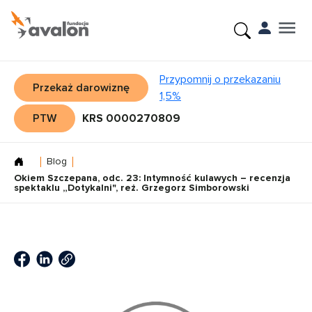
Przypomnij o przekazaniu
Przekaż darowiznę
1,5%
PTW
KRS 0000270809
Blog
Okiem Szczepana, odc. 23: Intymność kulawych – recenzja
spektaklu „Dotykalni", reż. Grzegorz Simborowski