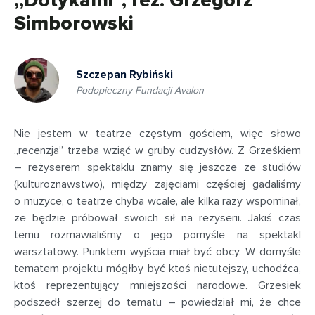
„Dotykalni”, reż. Grzegorz
Simborowski
Szczepan Rybiński
Podopieczny Fundacji Avalon
Nie jestem w teatrze częstym gościem, więc słowo
„recenzja” trzeba wziąć w gruby cudzysłów. Z Grześkiem
– reżyserem spektaklu znamy się jeszcze ze studiów
(kulturoznawstwo), między zajęciami częściej gadaliśmy
o muzyce, o teatrze chyba wcale, ale kilka razy wspominał,
że będzie próbował swoich sił na reżyserii. Jakiś czas
temu rozmawialiśmy o jego pomyśle na spektakl
warsztatowy. Punktem wyjścia miał być obcy. W domyśle
tematem projektu mógłby być ktoś nietutejszy, uchodźca,
ktoś reprezentujący mniejszości narodowe. Grzesiek
podszedł szerzej do tematu – powiedział mi, że chce