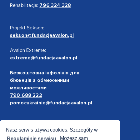
Rehabilitacja:
796 324 328
Projekt Sekson:
sekson@fundacjaavalon.pl
Avalon Extreme:
extreme@fundacjaavalon.pl
Безкоштовна інфолінія для
біженців з обмеженими
можливостями
790 688 222
pomocukrainie@fundacjaavalon.pl
Bezpieczne płatności
Nasz serwis używa cookies. Szczegóły w
Regulaminie serwisu.
Możesz sam