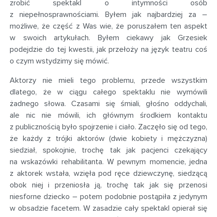
zrobić spektakl o intymności osób
z niepełnosprawnościami. Byłem jak najbardziej za –
możliwe, że część z Was wie, że poruszałem ten aspekt
w swoich artykułach. Byłem ciekawy jak Grzesiek
podejdzie do tej kwestii, jak przełoży na język teatru coś
o czym wstydzimy się mówić.
Aktorzy nie mieli tego problemu, przede wszystkim
dlatego, że w ciągu całego spektaklu nie wymówili
żadnego słowa. Czasami się śmiali, głośno oddychali,
ale nic nie mówili, ich głównym środkiem kontaktu
z publicznością było spojrzenie i ciało. Zaczęło się od tego,
że każdy z trójki aktorów (dwie kobiety i mężczyzna)
siedział, spokojnie, trochę tak jak pacjenci czekający
na wskazówki rehabilitanta. W pewnym momencie, jedna
z aktorek wstała, wzięła pod ręce dziewczynę, siedzącą
obok niej i przeniosła ją, trochę tak jak się przenosi
niesforne dziecko – potem podobnie postąpiła z jedynym
w obsadzie facetem. W zasadzie cały spektakl opierał się