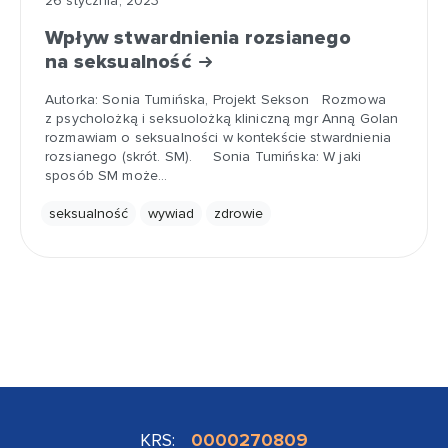
26 stycznia, 2023
Wpływ stwardnienia rozsianego
na seksualność
Autorka: Sonia Tumińska, Projekt Sekson Rozmowa
z psycholożką i seksuolożką kliniczną mgr Anną Golan
rozmawiam o seksualności w kontekście stwardnienia
rozsianego (skrót. SM). Sonia Tumińska: W jaki
sposób SM może…
seksualność
wywiad
zdrowie
KRS:
0000270809