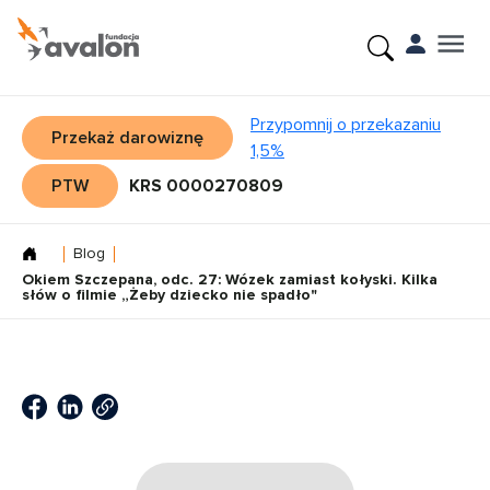
Przypomnij o przekazaniu
Przekaż darowiznę
1,5%
PTW
KRS 0000270809
Blog
Okiem Szczepana, odc. 27: Wózek zamiast kołyski. Kilka
słów o filmie „Żeby dziecko nie spadło"