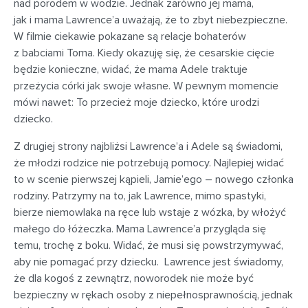
nad porodem w wodzie. Jednak zarówno jej mama,
jak i mama Lawrence’a uważają, że to zbyt niebezpieczne.
W filmie ciekawie pokazane są relacje bohaterów
z babciami Toma. Kiedy okazuję się, że cesarskie cięcie
będzie konieczne, widać, że mama Adele traktuje
przeżycia córki jak swoje własne. W pewnym momencie
mówi nawet: To przecież moje dziecko, które urodzi
dziecko.
Z drugiej strony najbliżsi Lawrence’a i Adele są świadomi,
że młodzi rodzice nie potrzebują pomocy. Najlepiej widać
to w scenie pierwszej kąpieli, Jamie’ego – nowego członka
rodziny. Patrzymy na to, jak Lawrence, mimo spastyki,
bierze niemowlaka na ręce lub wstaje z wózka, by włożyć
małego do łóżeczka. Mama Lawrence’a przygląda się
temu, trochę z boku. Widać, że musi się powstrzymywać,
aby nie pomagać przy dziecku. Lawrence jest świadomy,
że dla kogoś z zewnątrz, noworodek nie może być
bezpieczny w rękach osoby z niepełnosprawnością, jednak