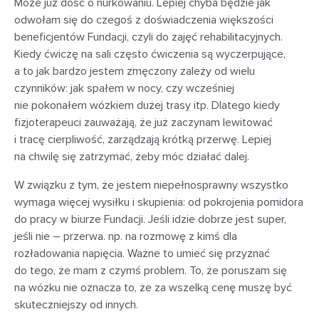
Może już dość o nurkowaniu. Lepiej chyba będzie jak
odwołam się do czegoś z doświadczenia większości
beneficjentów Fundacji, czyli do zajęć rehabilitacyjnych.
Kiedy ćwiczę na sali często ćwiczenia są wyczerpujące,
a to jak bardzo jestem zmęczony zależy od wielu
czynników: jak spałem w nocy, czy wcześniej
nie pokonałem wózkiem dużej trasy itp. Dlatego kiedy
fizjoterapeuci zauważają, że już zaczynam lewitować
i tracę cierpliwość, zarządzają krótką przerwę. Lepiej
na chwilę się zatrzymać, żeby móc działać dalej.
W związku z tym, że jestem niepełnosprawny wszystko
wymaga więcej wysiłku i skupienia: od pokrojenia pomidora
do pracy w biurze Fundacji. Jeśli idzie dobrze jest super,
jeśli nie – przerwa. np. na rozmowę z kimś dla
rozładowania napięcia. Ważne to umieć się przyznać
do tego, że mam z czymś problem. To, że poruszam się
na wózku nie oznacza to, że za wszelką cenę muszę być
skuteczniejszy od innych.