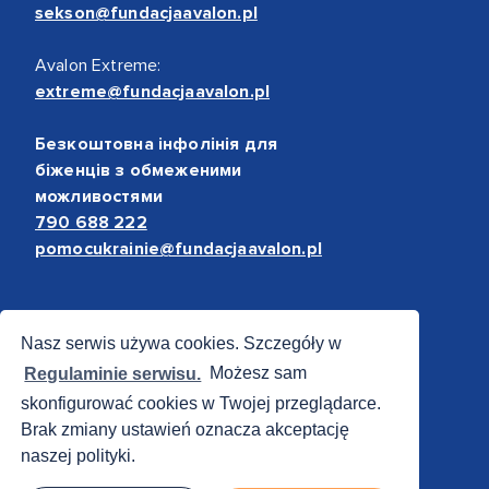
sekson@fundacjaavalon.pl
Avalon Extreme:
extreme@fundacjaavalon.pl
Безкоштовна інфолінія для
біженців з обмеженими
можливостями
790 688 222
pomocukrainie@fundacjaavalon.pl
Bezpieczne płatności
Nasz serwis używa cookies. Szczegóły w
Regulaminie serwisu.
Możesz sam
skonfigurować cookies w Twojej przeglądarce.
Brak zmiany ustawień oznacza akceptację
naszej polityki.