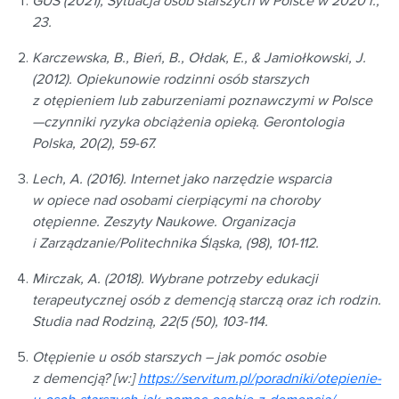
GUS (2021), Sytuacja osób starszych w Polsce w 2020 r.,
23.
Karczewska, B., Bień, B., Ołdak, E., & Jamiołkowski, J.
(2012). Opiekunowie rodzinni osób starszych
z otępieniem lub zaburzeniami poznawczymi w Polsce
—czynniki ryzyka obciążenia opieką. Gerontologia
Polska, 20(2), 59-67.
Lech, A. (2016). Internet jako narzędzie wsparcia
w opiece nad osobami cierpiącymi na choroby
otępienne. Zeszyty Naukowe. Organizacja
i Zarządzanie/Politechnika Śląska, (98), 101-112.
Mirczak, A. (2018). Wybrane potrzeby edukacji
terapeutycznej osób z demencją starczą oraz ich rodzin.
Studia nad Rodziną, 22(5 (50), 103-114.
Otępienie u osób starszych – jak pomóc osobie
z demencją? [w:]
https://servitum.pl/poradniki/otepienie-