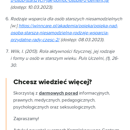
u-osob-starszych-jak-pomoc-osobie-z-demencja/
(dostęp: 10.03.2023).
Rodzaje wsparcia dla osób starszych niesamodzielnych
[w:]
https://winncare.pl/akademia/opieka/opieka-nad-
osoba-starsza-niesamodzielna-rodzaje-wsparcia-
przydatne-rady-czesc-2/
(dostęp: 08.03.2023).
Wilk, I. (2013). Rola aktywności fizycznej, jej rodzaje
i formy u osób w starszym wieku. Puls Uczelni, (1), 26-
30.
Chcesz wiedzieć więcej?
Skorzystaj z
darmowych porad
informacyjnych,
prawnych, medycznych, pedagogicznych,
psychologicznych oraz seksuologicznych.
Zapraszamy!