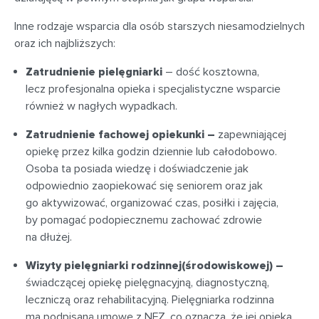
Inne rodzaje wsparcia dla osób starszych niesamodzielnych
oraz ich najbliższych:
Zatrudnienie pielęgniarki
– dość kosztowna,
lecz profesjonalna opieka i specjalistyczne wsparcie
również w nagłych wypadkach.
Zatrudnienie fachowej opiekunki
–
zapewniającej
opiekę przez kilka godzin dziennie lub całodobowo.
Osoba ta posiada wiedzę i doświadczenie jak
odpowiednio zaopiekować się seniorem oraz jak
go aktywizować, organizować czas, posiłki i zajęcia,
by pomagać podopiecznemu zachować zdrowie
na dłużej.
Wizyty pielęgniarki rodzinnej
(środowiskowej) –
świadczącej opiekę pielęgnacyjną, diagnostyczną,
leczniczą oraz rehabilitacyjną. Pielęgniarka rodzinna
ma podpisaną umowę z NFZ, co oznacza, że jej opieka