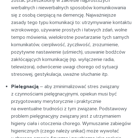
zostać przeszkolony w zakresie najprostszych
werbalnych i niewerbalnych sposobów komunikowania
się z osobą cierpiącą na demencję. Najważniejsze
zasady tego typu komunikacji to: utrzymywanie kontaktu
wzrokowego, używanie prostych i łatwych zdań, wolne
tempo mówienia, wielokrotne powtarzanie tych samych
komunikatów, cierpliwość, życzliwość, zrozumienie,
pozytywne nastawienie (uśmiech), usuwanie bodźców
zakłócających komunikację (np. wyłączenie radia,
telewizora), odwrócenie uwagi chorego od sytuacji
stresowej, gestykulacja, uważne słuchanie itp.
Pielęgnacją
– aby zminimalizować stres związany
z czynnościami pielęgnacyjnymi, opiekun musi być
przygotowany merytorycznie i praktycznie
na ewentualne trudności z tym związane. Podstawowy
problem pielęgnacyjny związany jest z utrzymaniem
higieny ciała i otoczenia chorego. Wymuszanie zabiegów
higienicznych (czego należy unikać) może wywołać