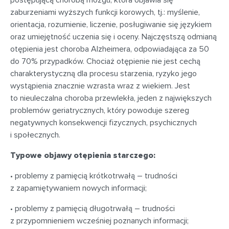
postępującą chorobą mózgu, która objawia się
zaburzeniami wyższych funkcji korowych, tj.: myślenie,
orientacja, rozumienie, liczenie, posługiwanie się językiem
oraz umiejętność uczenia się i oceny. Najczęstszą odmianą
otępienia jest choroba Alzheimera, odpowiadająca za 50
do 70% przypadków. Chociaż otępienie nie jest cechą
charakterystyczną dla procesu starzenia, ryzyko jego
wystąpienia znacznie wzrasta wraz z wiekiem. Jest
to nieuleczalna choroba przewlekła, jeden z największych
problemów geriatrycznych, który powoduje szereg
negatywnych konsekwencji fizycznych, psychicznych
i społecznych.
Typowe objawy otępienia starczego:
• problemy z pamięcią krótkotrwałą – trudności
z zapamiętywaniem nowych informacji;
• problemy z pamięcią długotrwałą – trudności
z przypomnieniem wcześniej poznanych informacji;