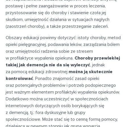
postawę i pełne zaangażowanie w proces leczenia,
przystosowanie się do choroby i stawienie czoła jej
skutkom, umiejętność działania w sytuacjach nagłych
(zaostrzeń choroby), a także przestrzeganie zaleceń.
Obszary edukacji powinny dotyczyć: istoty choroby, metod
opieki pielęgnacyjnej, podawania leków, zarządzania bólem
oraz umiejętności radzenia sobie ze stresem
w profilaktyce wypalenia opiekuna.
Choroby przewlekłej
takiej jak demencja nie da się wyleczyć
, jednak
za pomocą edukacji zdrowotnej
można ją skutecznie
kontrolować
. Ponadto znajomość zasad opieki
oraz potencjalnych problemów i potrzeb podopiecznego
jest ważnym elementem profilaktyki wypalenia opiekunów.
Dodatkowo można uczestniczyć w społecznościach
internetowych dotyczących osób borykających się
z demencją, tj.: fora dyskusyjne lub grupy
społecznościowe. Może stać się to cenną formą pomocy,
działającą w pewnym stopniu jak grupa wsparcia.