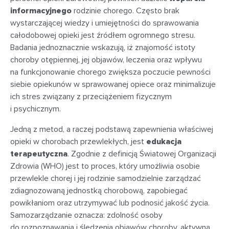
informacyjnego
rodzinie chorego. Często brak
wystarczającej wiedzy i umiejętności do sprawowania
całodobowej opieki jest źródłem ogromnego stresu.
Badania jednoznacznie wskazują, iż znajomość istoty
choroby otępiennej, jej objawów, leczenia oraz wpływu
na funkcjonowanie chorego zwiększa poczucie pewności
siebie opiekunów w sprawowanej opiece oraz minimalizuje
ich stres związany z przeciążeniem fizycznym
i psychicznym.
Jedną z metod, a raczej podstawą zapewnienia właściwej
opieki w chorobach przewlekłych, jest
edukacja
terapeutyczna
. Zgodnie z definicją Światowej Organizacji
Zdrowia (WHO) jest to proces, który umożliwia osobie
przewlekle chorej i jej rodzinie samodzielnie zarządzać
zdiagnozowaną jednostką chorobową, zapobiegać
powikłaniom oraz utrzymywać lub podnosić jakość życia.
Samozarządzanie oznacza: zdolność osoby
do rozpoznawania i śledzenia objawów choroby, aktywną