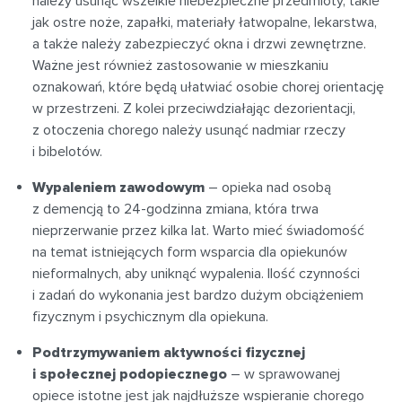
należy usunąć wszelkie niebezpieczne przedmioty, takie
jak ostre noże, zapałki, materiały łatwopalne, lekarstwa,
a także należy zabezpieczyć okna i drzwi zewnętrzne.
Ważne jest również zastosowanie w mieszkaniu
oznakowań, które będą ułatwiać osobie chorej orientację
w przestrzeni. Z kolei przeciwdziałając dezorientacji,
z otoczenia chorego należy usunąć nadmiar rzeczy
i bibelotów.
Wypaleniem zawodowym
– opieka nad osobą
z demencją to 24-godzinna zmiana, która trwa
nieprzerwanie przez kilka lat. Warto mieć świadomość
na temat istniejących form wsparcia dla opiekunów
nieformalnych, aby uniknąć wypalenia. Ilość czynności
i zadań do wykonania jest bardzo dużym obciążeniem
fizycznym i psychicznym dla opiekuna.
Podtrzymywaniem aktywności fizycznej
i społecznej podopiecznego
– w sprawowanej
opiece istotne jest jak najdłuższe wspieranie chorego