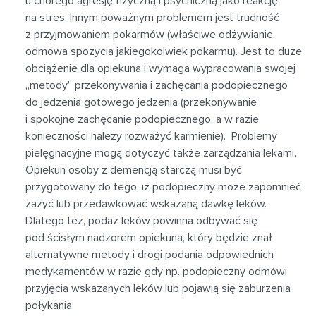
u chorego agresję fizyczną i psychiczną jako reakcję
na stres. Innym poważnym problemem jest trudność
z przyjmowaniem pokarmów (właściwe odżywianie,
odmowa spożycia jakiegokolwiek pokarmu). Jest to duże
obciążenie dla opiekuna i wymaga wypracowania swojej
„metody” przekonywania i zachęcania podopiecznego
do jedzenia gotowego jedzenia (przekonywanie
i spokojne zachęcanie podopiecznego, a w razie
konieczności należy rozważyć karmienie). Problemy
pielęgnacyjne mogą dotyczyć także zarządzania lekami.
Opiekun osoby z demencją starczą musi być
przygotowany do tego, iż podopieczny może zapomnieć
zażyć lub przedawkować wskazaną dawkę leków.
Dlatego też, podaż leków powinna odbywać się
pod ścisłym nadzorem opiekuna, który będzie znał
alternatywne metody i drogi podania odpowiednich
medykamentów w razie gdy np. podopieczny odmówi
przyjęcia wskazanych leków lub pojawią się zaburzenia
połykania.