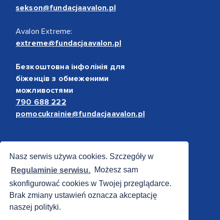
sekson@fundacjaavalon.pl
Avalon Extreme:
extreme@fundacjaavalon.pl
Безкоштовна інфолінія для
біженців з обмеженими
можливостями
790 688 222
pomocukrainie@fundacjaavalon.pl
Bezpieczne płatności
Nasz serwis używa cookies. Szczegóły w
Regulaminie serwisu.
Możesz sam
skonfigurować cookies w Twojej przeglądarce.
Brak zmiany ustawień oznacza akceptację
naszej polityki.