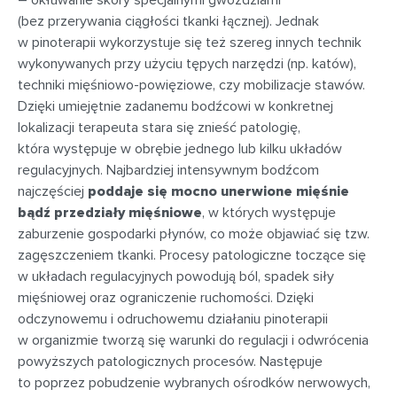
– okłuwanie skóry specjalnymi gwoździami
(bez przerywania ciągłości tkanki łącznej). Jednak
w pinoterapii wykorzystuje się też szereg innych technik
wykonywanych przy użyciu tępych narzędzi (np. katów),
techniki mięśniowo-powięziowe, czy mobilizacje stawów.
Dzięki umiejętnie zadanemu bodźcowi w konkretnej
lokalizacji terapeuta stara się znieść patologię,
która występuje w obrębie jednego lub kilku układów
regulacyjnych. Najbardziej intensywnym bodźcom
najczęściej
poddaje się mocno unerwione mięśnie
bądź przedziały mięśniowe
, w których występuje
zaburzenie gospodarki płynów, co może objawiać się tzw.
zagęszczeniem tkanki. Procesy patologiczne toczące się
w układach regulacyjnych powodują ból, spadek siły
mięśniowej oraz ograniczenie ruchomości. Dzięki
odczynowemu i odruchowemu działaniu pinoterapii
w organizmie tworzą się warunki do regulacji i odwrócenia
powyższych patologicznych procesów. Następuje
to poprzez pobudzenie wybranych ośrodków nerwowych,