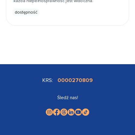
każda niepełnosprawność jest widoczna.
dostępność
KRS:
0000270809
Śledź nas!