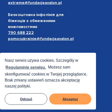
extreme@fundacjaavalon.pl
Безкоштовна інфолінія для
біженців з обмеженими
можливостями
790 688 222
pomocukrainie@fundacjaavalon.pl
Bezpieczne płatności
Nasz serwis używa cookies. Szczegóły w
Regulaminie serwisu.
Możesz sam
skonfigurować cookies w Twojej przeglądarce.
Brak zmiany ustawień oznacza akceptację
naszej polityki.
Odrzuć
Akceptuj
© 2012 - 2026 Fundacja Avalon