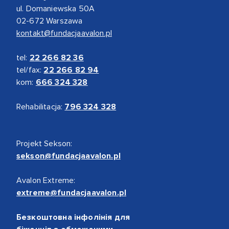
ul. Domaniewska 50A
02-672 Warszawa
kontakt@fundacjaavalon.pl
tel:
22 266 82 36
tel/fax:
22 266 82 94
kom:
666 324 328
Rehabilitacja:
796 324 328
Projekt Sekson:
sekson@fundacjaavalon.pl
Avalon Extreme:
extreme@fundacjaavalon.pl
Безкоштовна інфолінія для