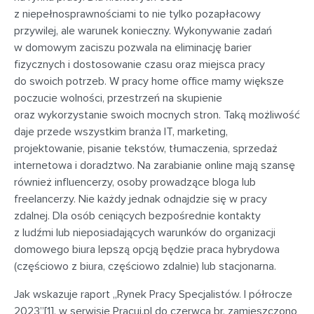
z niepełnosprawnościami to nie tylko pozapłacowy
przywilej, ale warunek konieczny. Wykonywanie zadań
w domowym zaciszu pozwala na eliminację barier
fizycznych i dostosowanie czasu oraz miejsca pracy
do swoich potrzeb. W pracy home office mamy większe
poczucie wolności, przestrzeń na skupienie
oraz wykorzystanie swoich mocnych stron. Taką możliwość
daje przede wszystkim branża IT, marketing,
projektowanie, pisanie tekstów, tłumaczenia, sprzedaż
internetowa i doradztwo. Na zarabianie online mają szansę
również influencerzy, osoby prowadzące bloga lub
freelancerzy. Nie każdy jednak odnajdzie się w pracy
zdalnej. Dla osób ceniących bezpośrednie kontakty
z ludźmi lub nieposiadających warunków do organizacji
domowego biura lepszą opcją będzie praca hybrydowa
(częściowo z biura, częściowo zdalnie) lub stacjonarna.
Jak wskazuje raport „Rynek Pracy Specjalistów. I półrocze
2023”
[1]
, w serwisie Pracuj.pl do czerwca br. zamieszczono