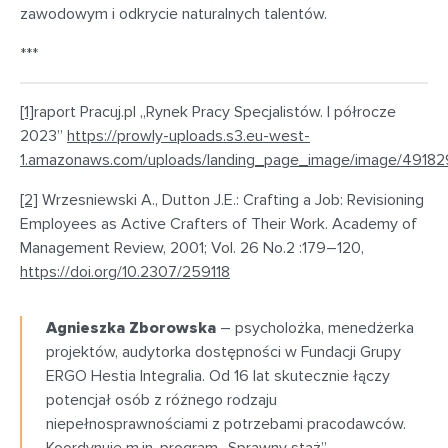
zawodowym i odkrycie naturalnych talentów.
***
[1]
raport Pracuj.pl „Rynek Pracy Specjalistów. I półrocze
2023”
https://prowly-uploads.s3.eu-west-
1.amazonaws.com/uploads/landing_page_image/image/4918
[2]
Wrzesniewski A., Dutton J.E.: Crafting a Job: Revisioning
Employees as Active Crafters of Their Work. Academy of
Management Review, 2001; Vol. 26 No.2 :179–120,
https://doi.org/10.2307/259118
Agnieszka Zborowska
–
psycholożka, menedżerka
projektów, audytorka dostępności w Fundacji Grupy
ERGO Hestia Integralia. Od 16 lat skutecznie łączy
potencjał osób z różnego rodzaju
niepełnosprawnościami z potrzebami pracodawców.