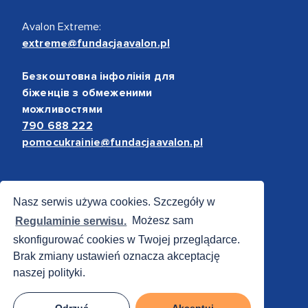
Avalon Extreme:
extreme@fundacjaavalon.pl
Безкоштовна інфолінія для
біженців з обмеженими
можливостями
790 688 222
pomocukrainie@fundacjaavalon.pl
Bezpieczne płatności
Nasz serwis używa cookies. Szczegóły w
Regulaminie serwisu.
Możesz sam
skonfigurować cookies w Twojej przeglądarce.
Brak zmiany ustawień oznacza akceptację
naszej polityki.
Odrzuć
Akceptuj