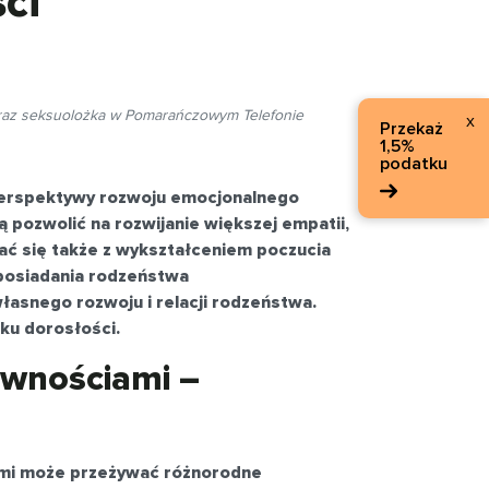
ci
 oraz seksuolożka w Pomarańczowym Telefonie
x
Przekaż
1,5%
podatku
perspektywy rozwoju emocjonalnego
ą pozwolić na rozwijanie większej empatii,
ać się także z wykształceniem poczucia
posiadania rodzeństwa
asnego rozwoju i relacji rodzeństwa.
ku dorosłości.
awnościami –
ami może przeżywać różnorodne