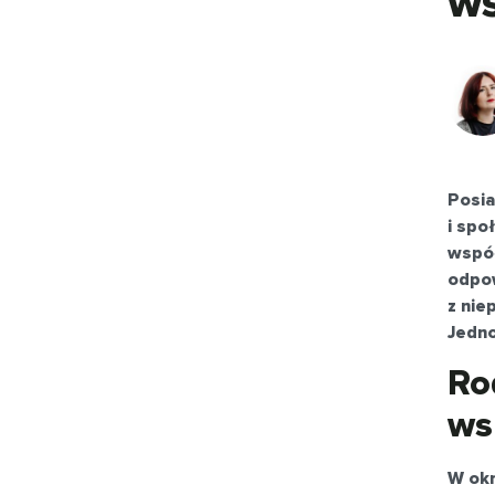
ws
Posia
i spo
współ
odpow
z nie
Jedno
Ro
ws
W okr