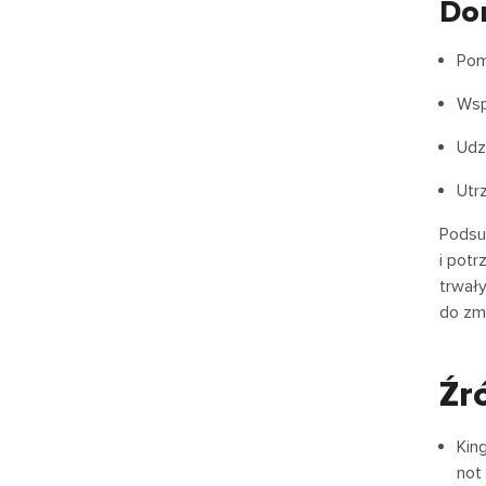
Do
Pom
Wsp
Udz
Utr
Podsu
i potr
trwały
do zmi
Źr
Kin
not