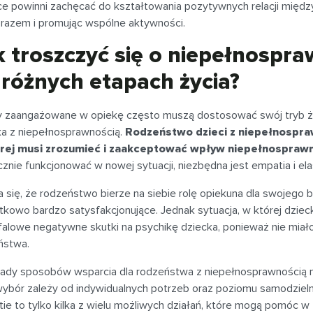
ce powinni zachęcać do kształtowania pozytywnych relacji międ
 razem i promując wspólne aktywności.
k troszczyć się o niepełnospr
 różnych etapach życia?
 zaangażowane w opiekę często muszą dostosować swój tryb życ
ka z niepełnosprawnością.
Rodzeństwo dzieci z niepełnospraw
rej musi zrozumieć i zaakceptować wpływ niepełnosprawn
znie funkcjonować w nowej sytuacji, niezbędna jest empatia i el
 się, że rodzeństwo bierze na siebie rolę opiekuna dla swojego 
tkowo bardzo satysfakcjonujące. Jednak sytuacja, w której dzie
alowe negatywne skutki na psychikę dziecka, ponieważ nie miało
ństwa.
łady sposobów wsparcia dla rodzeństwa z niepełnosprawnością n
 wybór zależy od indywidualnych potrzeb oraz poziomu samodzieln
ie to tylko kilka z wielu możliwych działań, które mogą pomóc 