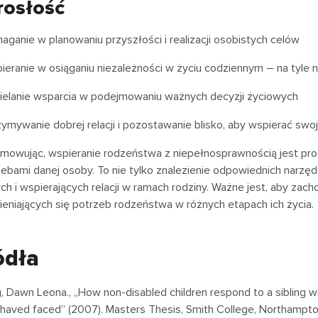
rosłość
aganie w planowaniu przyszłości i realizacji osobistych celów
ieranie w osiąganiu niezależności w życiu codziennym – na tyle n
ielanie wsparcia w podejmowaniu ważnych decyzji życiowych
zymywanie dobrej relacji i pozostawanie blisko, aby wspierać sw
mowując, wspieranie rodzeństwa z niepełnosprawnością jest pro
zebami danej osoby. To nie tylko znalezienie odpowiednich narzędz
ch i wspierających relacji w ramach rodziny. Ważne jest, aby za
eniających się potrzeb rodzeństwa w różnych etapach ich życia.
ódła
g, Dawn Leona., „How non-disabled children respond to a sibling wi
 haved faced” (2007). Masters Thesis, Smith College, Northampto