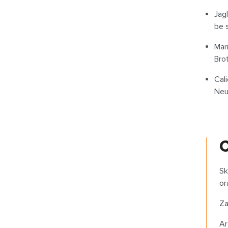
Jagl
be 
Mari
Bro
Cali
Neu
C
Sk
or
Za
Ar