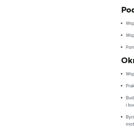
Pod
Wsp
Wsp
Pom
Okr
Wsp
Pra
Bud
i b
Byc
mot