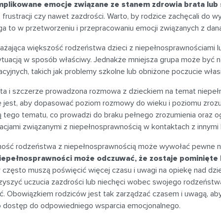
mplikowane emocje związane ze stanem zdrowia brata lub s
, frustracji czy nawet zazdrości. Warto, by rodzice zachęcali do 
a to w przetworzeniu i przepracowaniu emocji związanych z daną
ażająca większość rodzeństwa dzieci z niepełnosprawnościami lu
sytuacją w sposób właściwy. Jednakże mniejsza grupa może być na
cyjnych, takich jak problemy szkolne lub obniżone poczucie włas
ta i szczerze prowadzona rozmowa z dzieckiem na temat niepeł
 jest, aby dopasować poziom rozmowy do wieku i poziomu zrozumi
ą tego tematu, co prowadzi do braku pełnego zrozumienia oraz og
acjami związanymi z niepełnosprawnością w kontaktach z innymi 
ość rodzeństwa z niepełnosprawnością może wywołać pewne ni
iepełnosprawności może odczuwać, że zostaje pominięte 
y często muszą poświęcić więcej czasu i uwagi na opiekę nad dz
zyszyć uczucia zazdrości lub niechęci wobec swojego rodzeństwa,
ć. Obowiązkiem rodziców jest tak zarządzać czasem i uwagą, aby
ło dostęp do odpowiedniego wsparcia emocjonalnego.