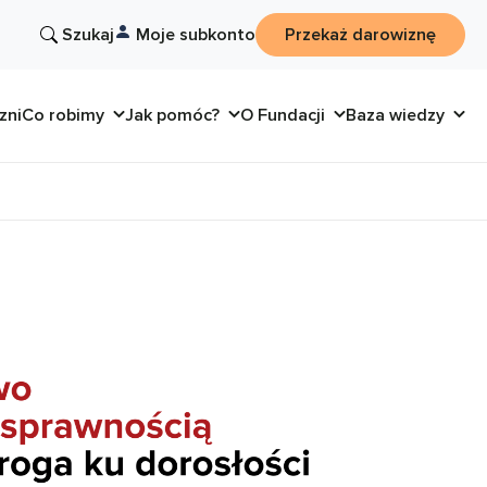
Szukaj
Moje subkonto
Przekaż darowiznę
zni
Co robimy
Jak pomóc?
O Fundacji
Baza wiedzy