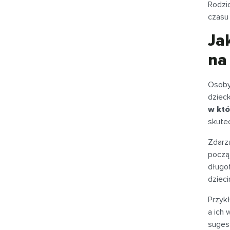
Rodzi
czasu
Ja
na
Osoby
dziec
w któ
skutec
Zdarza
począ
długof
dzieci
Przyk
a ich
sugest