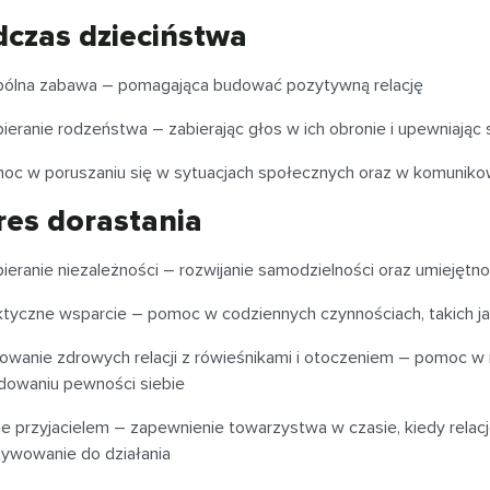
czas dzieciństwa
ólna zabawa – pomagająca budować pozytywną relację
ieranie rodzeństwa – zabierając głos w ich obronie i upewniając 
oc w poruszaniu się w sytuacjach społecznych oraz w komunikow
es dorastania
ieranie niezależności – rozwijanie samodzielności oraz umiejętno
ktyczne wsparcie – pomoc w codziennych czynnościach, takich jak
owanie zdrowych relacji z rówieśnikami i otoczeniem – pomoc w 
udowaniu pewności siebie
ie przyjacielem
–
zapewnienie towarzystwa w czasie, kiedy rela
ywowanie do działania