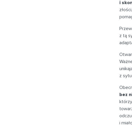
i sko
złości
pomag
Przew
z tą 
adapta
Otwar
Ważne
unikaj
z sytu
Obecn
bez n
którz
towar
odczu
i mia