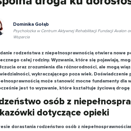
pólna droga ku dorosłoś
Dominika Gołąb
Psycholożka w Centrum Aktywnej Rehabilitacji Fundacji Avalon
Wsparcia
danie rodzeństwa z niepełnosprawnością otwiera nowe 
łecznego całej rodziny. Wyzwania, które się pojawiają, mog
czucia oraz zrozumienia dla różnorodności, ale mogą wiąz
iedzialności, wykraczającego poza wiek. Doświadczenie 
pełnosprawnością może stanowić mocne fundamenty dla wł
cześnie jest to wyzwanie, które kształtuje życiową drogę 
dzeństwo osób z niepełnospr
kazówki dotyczące opieki
esie dorastania rodzeństwo osób z niepełnosprawności