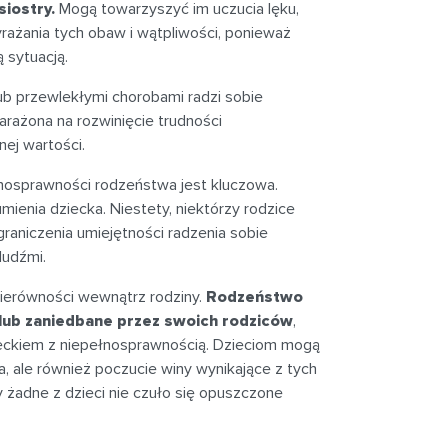
iostry.
Mogą towarzyszyć im uczucia lęku,
wyrażania tych obaw i wątpliwości, ponieważ
 sytuacją.
b przewlekłymi chorobami radzi sobie
rażona na rozwinięcie trudności
nej wartości.
nosprawności rodzeństwa jest kluczowa.
enia dziecka. Niestety, niektórzy rodzice
raniczenia umiejętności radzenia sobie
ludźmi.
erówności wewnątrz rodziny.
Rodzeństwo
lub zaniedbane przez swoich rodziców
,
ieckiem z niepełnosprawnością. Dzieciom mogą
 ale również poczucie winy wynikające z tych
 żadne z dzieci nie czuło się opuszczone