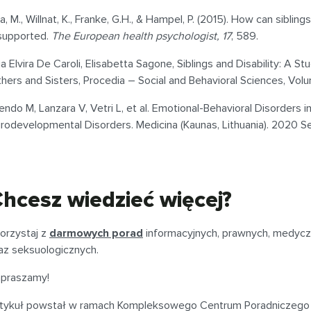
a, M., Willnat, K., Franke, G.H., & Hampel, P. (2015). How can siblings
supported.
The European health psychologist, 17
, 589.
a Elvira De Caroli, Elisabetta Sagone, Siblings and Disability: A 
thers and Sisters, Procedia – Social and Behavioral Sciences, Volu
endo M, Lanzara V, Vetri L, et al. Emotional-Behavioral Disorders i
rodevelopmental Disorders. Medicina (Kaunas, Lithuania). 2020 Se
hcesz wiedzieć więcej?
orzystaj z
darmowych porad
informacyjnych, prawnych, medycz
az seksuologicznych.
praszamy!
tykuł powstał w ramach Kompleksowego Centrum Poradniczego F