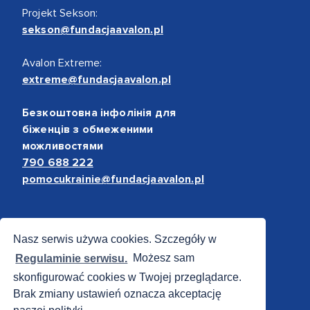
Projekt Sekson:
sekson@fundacjaavalon.pl
Avalon Extreme:
extreme@fundacjaavalon.pl
Безкоштовна інфолінія для
біженців з обмеженими
можливостями
790 688 222
pomocukrainie@fundacjaavalon.pl
Bezpieczne płatności
Nasz serwis używa cookies. Szczegóły w
Regulaminie serwisu.
Możesz sam
skonfigurować cookies w Twojej przeglądarce.
Brak zmiany ustawień oznacza akceptację