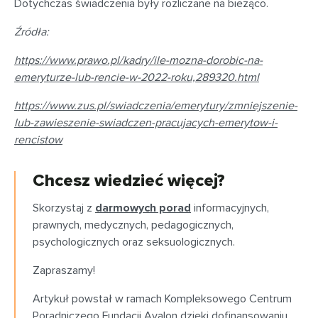
Dotychczas świadczenia były rozliczane na bieżąco.
Źródła:
https://www.prawo.pl/kadry/ile-mozna-dorobic-na-
emeryturze-lub-rencie-w-2022-roku,289320.html
https://www.zus.pl/swiadczenia/emerytury/zmniejszenie-
lub-zawieszenie-swiadczen-pracujacych-emerytow-i-
rencistow
Chcesz wiedzieć więcej?
Skorzystaj z
darmowych porad
informacyjnych,
prawnych, medycznych, pedagogicznych,
psychologicznych oraz seksuologicznych.
Zapraszamy!
Artykuł powstał w ramach Kompleksowego Centrum
Poradniczego Fundacji Avalon dzięki dofinansowaniu