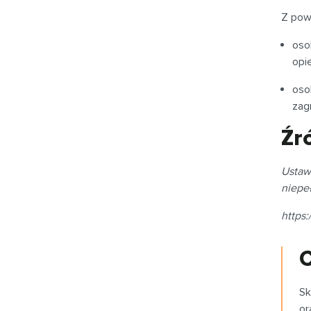
Z pow
oso
opi
oso
zag
Źr
Ustaw
niepe
https
C
Sk
or