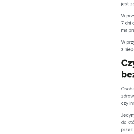
jest z
W przy
7 dni 
ma pr
W prz
z nie
Cz
be
Osoba
zdrowo
czy in
Jedyny
do kt
przez 