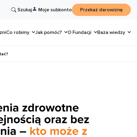
Szukaj
Moje subkonto
Przekaż darowiznę
zni
Co robimy
Jak pomóc?
O Fundacji
Baza wiedzy
tać?