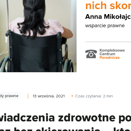
dy prawne
13 września, 2021
Czas czytania:
2
min
iadczenia zdrowotne po