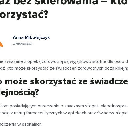
az bez skierowania – kt
orzystać?
Anna Mikołajczyk
Adwokatka
ie związane z opieką zdrowotną są wyjątkowo istotne dla osób 
ź, kto może skorzystać ze świadczeń zdrowotnych poza kolejnośc
o może skorzystać ze świadcz
lejnością?
ntom posiadającym orzeczenie o znacznym stopniu niepełnospraw
nością z usług farmaceutycznych w aptekach oraz świadczeń opie
adczenia w szpitalach;