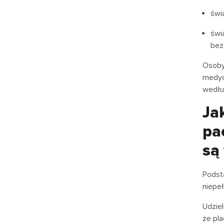
świ
świ
bez 
Osoby
medycz
wedłu
Ja
pa
są
Podst
niepe
Udziel
że pl