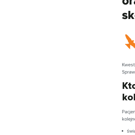
or
sk
Kwest
Sprawd
Kt
ko
Pacje
kolej
świ