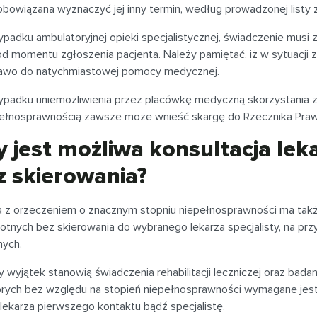
obowiązana wyznaczyć jej inny termin, według prowadzonej listy 
padku ambulatoryjnej opieki specjalistycznej, świadczenie musi 
od momentu zgłoszenia pacjenta. Należy pamiętać, iż w sytuacji 
awo do natychmiastowej pomocy medycznej.
ypadku uniemożliwienia przez placówkę medyczną skorzystania 
pełnosprawnością zawsze może wnieść skargę do Rzecznika Praw
y jest możliwa konsultacja leka
z skierowania?
 z orzeczeniem o znacznym stopniu niepełnosprawności ma takż
tnych bez skierowania do wybranego lekarza specjalisty, na przy
nych.
 wyjątek stanowią świadczenia rehabilitacji leczniczej oraz bada
órych bez względu na stopień niepełnosprawności wymagane jes
lekarza pierwszego kontaktu bądź specjalistę.