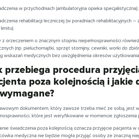
adczenia w przychodniach (ambulatoryjna opieka specjalistyczna);
adczenia rehabilitacji leczniczej (w poradniach rehabilitacyjnych
limitu).
 z orzeczeniem o znacznym stopniu niepełnosprawności również
nych (np. pieluchomajtki, sprzęt stomijny, cewniki, worki do zbió
g wskazań medycznych bez uwzględnienia okresów użytkowania
k przebiega procedura przyję
cjenta poza kolejnością i jaki
 wymagane?
awowym dokumentem, który zawsze trzeba mieć ze sobą, jest w
łnosprawności, które jest weryfikowane w momencie zgłoszenia 
enie świadczenia poza kolejnością oznacza przyjęcie pacjenta w 
acówka medyczna nie będzie mogła przyjąć osoby ze znaczną ni