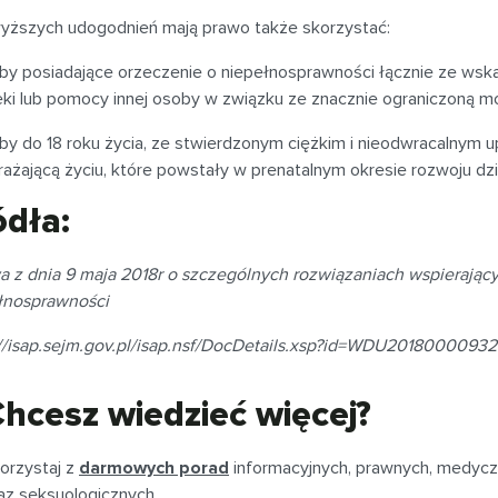
yższych udogodnień mają prawo także skorzystać:
by posiadające orzeczenie o niepełnosprawności łącznie ze wskaz
eki lub pomocy innej osoby w związku ze znacznie ograniczoną mo
by do 18 roku życia, ze stwierdzonym ciężkim i nieodwracalnym 
rażającą życiu, które powstały w prenatalnym okresie rozwoju dzi
ódła:
a z dnia 9 maja 2018r o szczególnych rozwiązaniach wspierając
łnosprawności
://isap.sejm.gov.pl/isap.nsf/DocDetails.xsp?id=WDU20180000932
hcesz wiedzieć więcej?
orzystaj z
darmowych porad
informacyjnych, prawnych, medycz
az seksuologicznych.