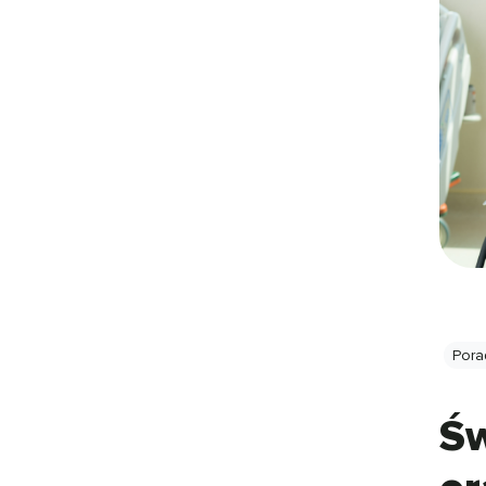
Pora
Św