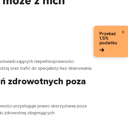
o może z nich
x
Przekaż
1,5%
podatku
doświadczających niepełnosprawności.
ią oraz trafić do specjalisty bez skierowania.
eń zdrowotnych poza
ności przysługuje prawo skorzystania poza
ki zdrowotnej obejmujących: