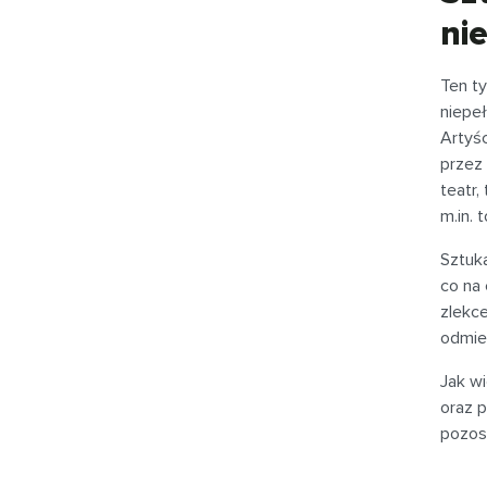
ni
Ten ty
niepe
Artyś
przez 
teatr,
m.in. 
Sztuk
co na 
zlekce
odmien
Jak w
oraz p
pozos