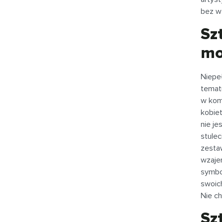
bez w
Sz
mo
Niepe
tematu
w komi
kobiet
nie j
stule
zesta
wzaje
symbol
swoich
Nie ch
Sz