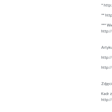
* htt
** ht
*** Wi
http:
Artyku
http:/
http:/
Zdjęci
Kadr 
http: