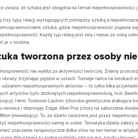
to uważa, że sztuka jest obojętna na temat niepełnosprawności, 
ją trzy typy relacji występujących pomiędzy sztuką a niepełnosp
pełnosprawnościami; sztuka, gdzie niepełnosprawność pojawia si
iepełnosprawność. Każdy typ relacji jest inny i niesie ze sobą 
ć je z osobna.
tuka tworzona przez osoby ni
łnosprawność nie wyklucza aktywności twórczej. Znamy przecież 
 obrazy, trzymając pędzel w ustach. Turnieje tańca na wózkach 
z udziałem niepełnosprawnych aktorów – to tylko kilka przykładó
nych artystów było dotkniętych niepełnosprawnością, m.in. Beeth
szący), Henri Toulouse-Lautrec (choroba genetyczna atakująca ko
u nerwice i depresję), Edgar Allan Poe (chory na zaburzenia dwub
ilton (niewidzący). To, że dzieło tworzone jest przez niepełnosp
yć niepełnosprawności samej w sobie. Tematyka dzieła zależy wył
ieć znaczenie terapeutyczne (kilka słów na ten temat w artykule 
yczne. Nie istnieją tu żadne podziały, nikt nie ma „taryfy ulgowej”.