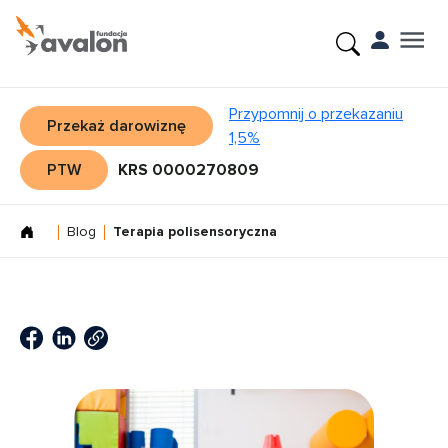
Przypomnij o przekazaniu
Przekaż darowiznę
1,5%
PTW
KRS 0000270809
Blog
Terapia polisensoryczna