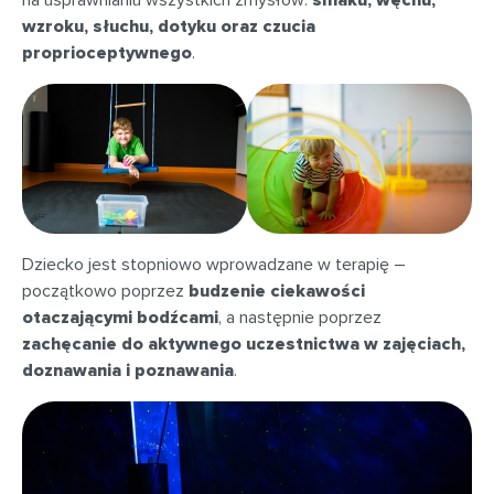
na usprawnianiu wszystkich zmysłów:
smaku, węchu,
wzroku, słuchu, dotyku oraz czucia
proprioceptywnego
.
Dziecko jest stopniowo wprowadzane w terapię –
początkowo poprzez
budzenie ciekawości
otaczającymi bodźcami
, a następnie poprzez
zachęcanie do aktywnego uczestnictwa w zajęciach,
doznawania i poznawania
.