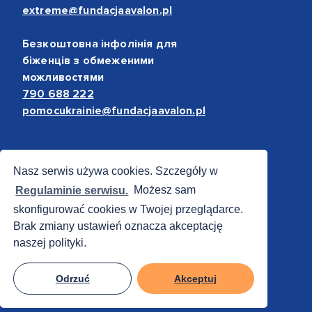
extreme@fundacjaavalon.pl
Безкоштовна інфолінія для
біженців з обмеженими
можливостями
790 688 222
pomocukrainie@fundacjaavalon.pl
Bezpieczne płatności
Nasz serwis używa cookies. Szczegóły w
Regulaminie serwisu.
Możesz sam
skonfigurować cookies w Twojej przeglądarce.
Brak zmiany ustawień oznacza akceptację
naszej polityki.
Odrzuć
Akceptuj
© 2012 - 2026 Fundacja Avalon