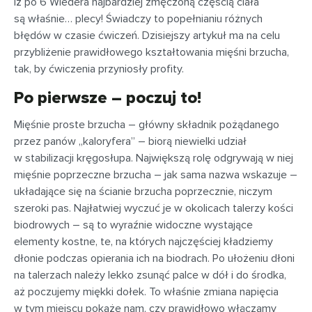
iż po 6 Wiedera najbardziej zmęczoną częścią ciała
są właśnie… plecy! Świadczy to popełnianiu różnych
błędów w czasie ćwiczeń. Dzisiejszy artykuł ma na celu
przybliżenie prawidłowego kształtowania mięśni brzucha,
tak, by ćwiczenia przyniosły profity.
Po pierwsze – poczuj to!
Mięśnie proste brzucha – główny składnik pożądanego
przez panów „kaloryfera” – biorą niewielki udział
w stabilizacji kręgosłupa. Największą rolę odgrywają w niej
mięśnie poprzeczne brzucha – jak sama nazwa wskazuje –
układające się na ścianie brzucha poprzecznie, niczym
szeroki pas. Najłatwiej wyczuć je w okolicach talerzy kości
biodrowych – są to wyraźnie widoczne wystające
elementy kostne, te, na których najczęściej kładziemy
dłonie podczas opierania ich na biodrach. Po ułożeniu dłoni
na talerzach należy lekko zsunąć palce w dół i do środka,
aż poczujemy miękki dołek. To właśnie zmiana napięcia
w tym miejscu pokaże nam, czy prawidłowo włączamy