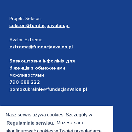
Projekt Sekson:
sekson@fundacjaavalon.pl
Avalon Extreme:
extreme@fundacjaavalon.pl
Безкоштовна інфолінія для
біженців з обмеженими
можливостями
790 688 222
pomocukrainie@fundacjaavalon.pl
Bezpieczne płatności
Nasz serwis używa cookies. Szczegóły w
Regulaminie serwisu.
Możesz sam
skonfigurować cookies w Twojej przeglądarce.