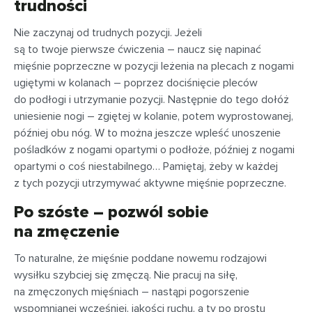
trudności
Nie zaczynaj od trudnych pozycji. Jeżeli
są to twoje pierwsze ćwiczenia – naucz się napinać
mięśnie poprzeczne w pozycji leżenia na plecach z nogami
ugiętymi w kolanach – poprzez dociśnięcie pleców
do podłogi i utrzymanie pozycji. Następnie do tego dołóż
uniesienie nogi – zgiętej w kolanie, potem wyprostowanej,
później obu nóg. W to można jeszcze wpleść unoszenie
pośladków z nogami opartymi o podłoże, później z nogami
opartymi o coś niestabilnego… Pamiętaj, żeby w każdej
z tych pozycji utrzymywać aktywne mięśnie poprzeczne.
Po szóste – pozwól sobie
na zmęczenie
To naturalne, że mięśnie poddane nowemu rodzajowi
wysiłku szybciej się zmęczą. Nie pracuj na siłę,
na zmęczonych mięśniach – nastąpi pogorszenie
wspomnianej wcześniej, jakości ruchu, a ty po prostu