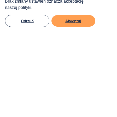
Brak zmiany ustawień oznacza akceptację
naszej polityki.
Odrzuć
Akceptuj
KRS:
0000270809
Śledź nas!
Jak możesz pomóc?