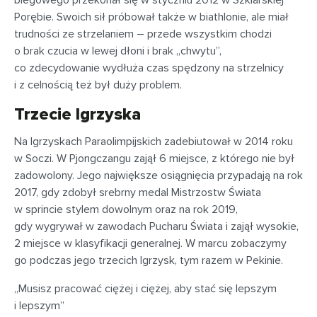
biegowego przekonał się w styczniu 2012 w Szklarskiej
Porębie. Swoich sił próbował także w biathlonie, ale miał
trudności ze strzelaniem – przede wszystkim chodzi
o brak czucia w lewej dłoni i brak „chwytu”,
co zdecydowanie wydłuża czas spędzony na strzelnicy
i z celnością też był duży problem.
Trzecie Igrzyska
Na Igrzyskach Paraolimpijskich zadebiutował w 2014 roku
w Soczi. W Pjongczangu zajął 6 miejsce, z którego nie był
zadowolony. Jego największe osiągnięcia przypadają na rok
2017, gdy zdobył srebrny medal Mistrzostw Świata
w sprincie stylem dowolnym oraz na rok 2019,
gdy wygrywał w zawodach Pucharu Świata i zajął wysokie,
2 miejsce w klasyfikacji generalnej. W marcu zobaczymy
go podczas jego trzecich Igrzysk, tym razem w Pekinie.
„Musisz pracować ciężej i ciężej, aby stać się lepszym
i lepszym”