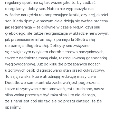
regularny sport nie są tak ważne jako to, by zadbać
o regularny i dobry sen. Natura nie wyposażyła nas
w żadne narzędzia rekompensujące krótki, czy złej jakości
sen. Kiedy śpimy w naszym ciele dzieją się ważne procesy
jak regeneracja – ta głównie w czasie NREM, czyli snu
głębokiego, ale także reorganizacja w układzie nerwowym,
jak przeniesienie informacji z pamięci krótkotrwałej
do pamięci długotrwałej. Deficyty snu związane
są z większym ryzykiem chorób sercowo naczyniowych,
także z nadmierną masą ciała, rozregulowaną gospodarką
węglowodanową. Już po kilku źle przespanych nocach
u zdrowych osób diagnozowano stan przed cukrzycowy.
To są zjawiska, które utrudniają redukcję masy ciała.
Dodatkowo samokontrola zachowań jest pogorszona,
także utrzymywanie postanowień jest utrudnione, nasza
silna wolna przestaje być taka silna. I to nie dlatego,
że z nami jest coś nie tak, ale po prostu dlatego, że źle
spaliśmy.