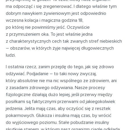
ma odpocząć i się zregenerować. I dlatego właśnie tym
dobrym nawykiem żywieniowym jest odpowiednio
wczesna kolacja i magiczna godzina 18,
po której nie powinniśmy jeść. Oczywiście
z przymrużeniem oka. To jest właśnie jedna
z charakterystycznych cech tak zwanych stref niebieskich
– obszarów, w których żyje najwięcej długowiecznych
ludzi.
I ostatnia rzecz, zanim przejdę do tego, jak się zdrowo
odżywiać. Podjadanie – to taki nowy zwyczaj,
który absolutnie nie ma nic wspólnego ze zdrowiem, ani
z zasadami zdrowego odżywiania. Nasze procesy
fizjologiczne działają dużo lepiej, jeśli przerwy między
posiłkami są faktycznymi przerwami od jakiegokolwiek
jedzenia. Jelita mają czas, aby oczyścić się z resztek
pokarmowych. Glukoza i insulina mają czas, by wrócić
do wyjściowego poziomu. Stałe pobudzanie insuliny
skutkuje stanem, w którym nasz organizm ciągle odkłada,