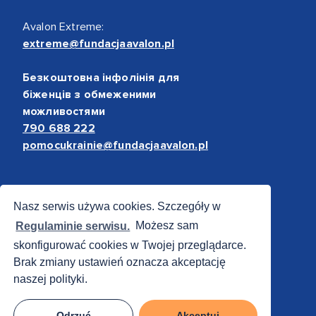
Avalon Extreme:
extreme@fundacjaavalon.pl
Безкоштовна інфолінія для
біженців з обмеженими
можливостями
790 688 222
pomocukrainie@fundacjaavalon.pl
Bezpieczne płatności
Nasz serwis używa cookies. Szczegóły w
Regulaminie serwisu.
Możesz sam
skonfigurować cookies w Twojej przeglądarce.
Brak zmiany ustawień oznacza akceptację
naszej polityki.
Odrzuć
Akceptuj