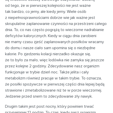
od tego, że w pierwszej kolejności nie jest ważne
tak bardzo, co jemy, ale kiedy jemy. Wiele osób
z niepełnosprawnościami dobrze wie jak ważne jest
skrupulatne zaplanowanie czynności na przestrzeni całego
dnia. To, co nas często pogrążą to wieczorne nadrabianie
deficytów kalorycznych. Kiedy w ciągu dnia zarobieni
nie mamy czasu zjeść zaplanowanych posiłków wracamy
do domu i nasze ciało sam upomina się o niezbędne
kalorie. Po zjedzeniu kolacji nierzadko okazuje się,
że to było za mało, więc lodówka nie zamyka się jeszcze
przez kolejne 2 godziny. Zdecydowanie nasz organizm
funkcjonuje w trybie dzień noc. Także jelita i cały
metabolizm również pracuje w takim trybie. To oznacza,
że posiłki spożywcze w pierwszej części dnia lepiej będą
strawione i zmetabolizowane niż te w porze wieczornej.
Jedzenie przed snem to zdecydowanie zły nawyk.
Drugim takim jest post nocny, który powinien trwać
przynajmniej 12 godzin. To czas, kiedy nasz organizm