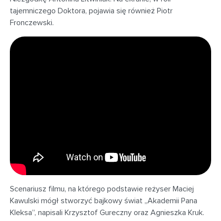
tajemniczego Doktora, pojawia się również Piotr
Fronczewski.
Scenariusz filmu, na którego podstawie reżyser Maciej
Kawulski mógł stworzyć bajkowy świat „Akademii Pana
Kleksa”, napisali Krzysztof Gureczny oraz Agnieszka Kruk.