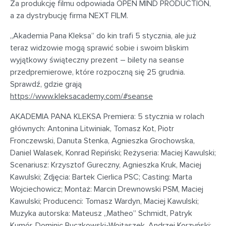
Za produkcję filmu odpowiada OPEN MIND PRODUCTION,
a za dystrybucję firma NEXT FILM.
„Akademia Pana Kleksa” do kin trafi 5 stycznia, ale już
teraz widzowie mogą sprawić sobie i swoim bliskim
wyjątkowy świąteczny prezent – bilety na seanse
przedpremierowe, które rozpoczną się 25 grudnia.
Sprawdź, gdzie grają
https://www.kleksacademy.com/#seanse
AKADEMIA PANA KLEKSA Premiera: 5 stycznia w rolach
głównych: Antonina Litwiniak, Tomasz Kot, Piotr
Fronczewski, Danuta Stenka, Agnieszka Grochowska,
Daniel Walasek, Konrad Repiński; Reżyseria: Maciej Kawulski;
Scenariusz: Krzysztof Gureczny, Agnieszka Kruk, Maciej
Kawulski; Zdjęcia: Bartek Cierlica PSC; Casting: Marta
Wojciechowicz; Montaż: Marcin Drewnowski PSM, Maciej
Kawulski; Producenci: Tomasz Wardyn, Maciej Kawulski;
Muzyka autorska: Mateusz „Matheo” Schmidt, Patryk
Kumór, Dominic Buczkowski-Wojtaszek, Andrzej Korzyński;