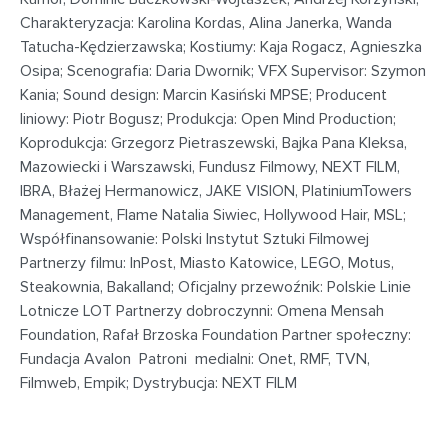
Charakteryzacja: Karolina Kordas, Alina Janerka, Wanda
Tatucha-Kędzierzawska; Kostiumy: Kaja Rogacz, Agnieszka
Osipa; Scenografia: Daria Dwornik; VFX Supervisor: Szymon
Kania; Sound design: Marcin Kasiński MPSE; Producent
liniowy: Piotr Bogusz; Produkcja: Open Mind Production;
Koprodukcja: Grzegorz Pietraszewski, Bajka Pana Kleksa,
Mazowiecki i Warszawski, Fundusz Filmowy, NEXT FILM,
IBRA, Błażej Hermanowicz, JAKE VISION, PlatiniumTowers
Management, Flame Natalia Siwiec, Hollywood Hair, MSL;
Współfinansowanie: Polski Instytut Sztuki Filmowej
Partnerzy filmu: InPost, Miasto Katowice, LEGO, Motus,
Steakownia, Bakalland; Oficjalny przewoźnik: Polskie Linie
Lotnicze LOT Partnerzy dobroczynni: Omena Mensah
Foundation, Rafał Brzoska Foundation Partner społeczny:
Fundacja Avalon Patroni medialni: Onet, RMF, TVN,
Filmweb, Empik; Dystrybucja: NEXT FILM