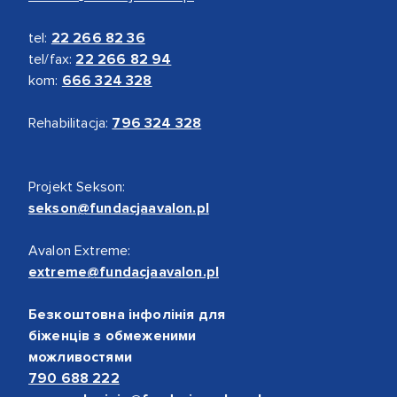
tel:
22 266 82 36
tel/fax:
22 266 82 94
kom:
666 324 328
Rehabilitacja:
796 324 328
Projekt Sekson:
sekson@fundacjaavalon.pl
Avalon Extreme:
extreme@fundacjaavalon.pl
Безкоштовна інфолінія для
біженців з обмеженими
можливостями
790 688 222