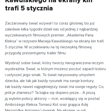
Kawulskiego na ekrany kin
trafi 5 stycznia
Zaczarowany świat wzywa! I to coraz głośniej, bo już
zaledwie kilka tygodni dzieli nas od jednej z najbardziej
wyczekiwanych filmowych premier. „Akademia Pana
Kleksa” w reżyserii Macieja Kawulskiego na ekrany kin trafi
5 stycznia. W oczekiwaniu na tę niezwykłą filmową
przygodę prezentujemy trailer filmu.
Wyobraź sobie świat, który tworzy nieograniczona niczym
wyobraźnia. Świat, w którym możesz poczuć zapach koloru
i usłyszeć jego smak. To świat narysowany umysłem
dziecka, ale tak jak każdy rysunek ma swoje kontury,
tak każdy nawet najpiękniejszy świat ma swoje reguły. Co,
jeśli je złamiesz? Ta bajka się dopiero pisze… A piszą
ją wybitni polscy aktorzy – m.in. wcielający się w postać
Ambrożego Kleksa Tomasz Kot oraz grająca Adę
Niezgódkę Antonina Litwiniak. Na ekranie, w roli