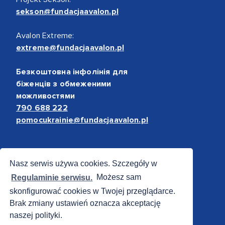
sekson@fundacjaavalon.pl
Avalon Extreme:
extreme@fundacjaavalon.pl
Безкоштовна інфолінія для
біженців з обмеженими
можливостями
790 688 222
pomocukrainie@fundacjaavalon.pl
Bezpieczne płatności
Nasz serwis używa cookies. Szczegóły w
Regulaminie serwisu.
Możesz sam
skonfigurować cookies w Twojej przeglądarce.
Brak zmiany ustawień oznacza akceptację
naszej polityki.