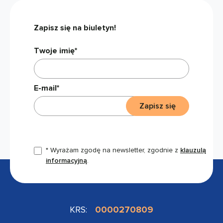
Zapisz się na biuletyn!
Twoje imię*
E-mail*
Zapisz się
* Wyrażam zgodę na newsletter, zgodnie z
klauzulą
informacyjną
.
KRS:
0000270809