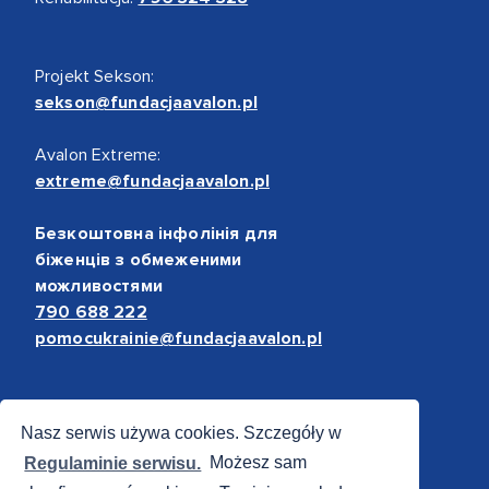
Projekt Sekson:
sekson@fundacjaavalon.pl
Avalon Extreme:
extreme@fundacjaavalon.pl
Безкоштовна інфолінія для
біженців з обмеженими
можливостями
790 688 222
pomocukrainie@fundacjaavalon.pl
Bezpieczne płatności
Nasz serwis używa cookies. Szczegóły w
Regulaminie serwisu.
Możesz sam