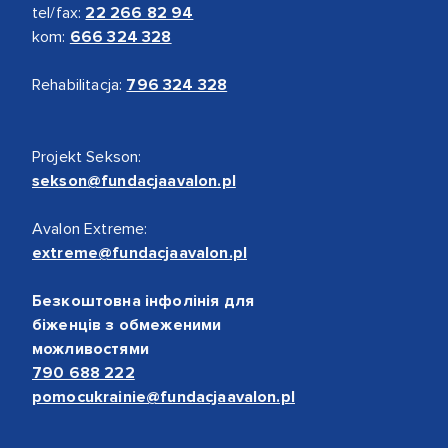
tel/fax:
22 266 82 94
kom:
666 324 328
Rehabilitacja:
796 324 328
Projekt Sekson:
sekson@fundacjaavalon.pl
Avalon Extreme:
extreme@fundacjaavalon.pl
Безкоштовна інфолінія для
біженців з обмеженими
можливостями
790 688 222
pomocukrainie@fundacjaavalon.pl