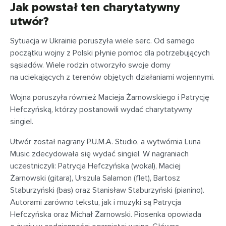
Jak powstał ten charytatywny
utwór?
Sytuacja w Ukrainie poruszyła wiele serc. Od samego
początku wojny z Polski płynie pomoc dla potrzebujących
sąsiadów. Wiele rodzin otworzyło swoje domy
na uciekających z terenów objętych działaniami wojennymi.
Wojna poruszyła również Macieja Żarnowskiego i Patrycję
Hefczyńską, którzy postanowili wydać charytatywny
singiel.
Utwór został nagrany P.U.M.A. Studio, a wytwórnia Luna
Music zdecydowała się wydać singiel. W nagraniach
uczestniczyli: Patrycja Hefczyńska (wokal), Maciej
Żarnowski (gitara), Urszula Salamon (flet), Bartosz
Staburzyński (bas) oraz Stanisław Staburzyński (pianino).
Autorami zarówno tekstu, jak i muzyki są Patrycja
Hefczyńska oraz Michał Żarnowski. Piosenka opowiada