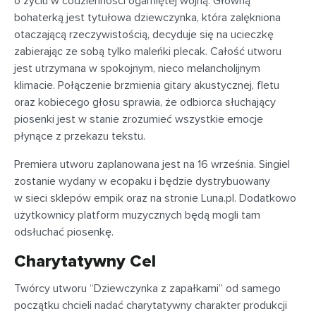
o życiu w codzienności ogarniętej wojną. Główną
bohaterką jest tytułowa dziewczynka, która zalękniona
otaczającą rzeczywistością, decyduje się na ucieczkę
zabierając ze sobą tylko maleńki plecak. Całość utworu
jest utrzymana w spokojnym, nieco melancholijnym
klimacie. Połączenie brzmienia gitary akustycznej, fletu
oraz kobiecego głosu sprawia, że odbiorca słuchający
piosenki jest w stanie zrozumieć wszystkie emocje
płynące z przekazu tekstu.
Premiera utworu zaplanowana jest na 16 września. Singiel
zostanie wydany w ecopaku i będzie dystrybuowany
w sieci sklepów empik oraz na stronie Luna.pl. Dodatkowo
użytkownicy platform muzycznych będą mogli tam
odsłuchać piosenkę.
Charytatywny Cel
Twórcy utworu “Dziewczynka z zapałkami” od samego
początku chcieli nadać charytatywny charakter produkcji