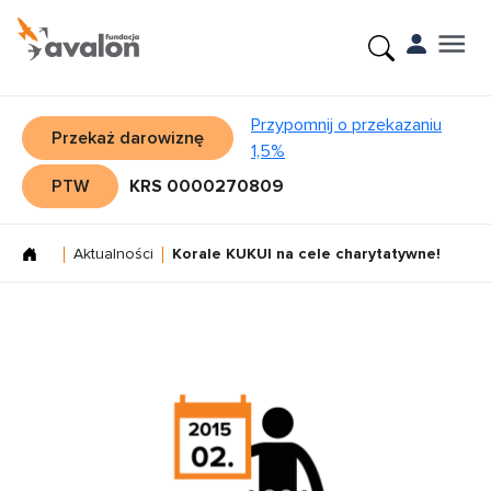
Przypomnij o przekazaniu
Przekaż darowiznę
1,5%
PTW
KRS 0000270809
Aktualności
Korale KUKUI na cele charytatywne!