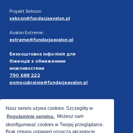
Projekt Sekson:
sekson@fundacjaavalon.pl
Avalon Extreme:
extreme@fundacjaavalon.pl
Безкоштовна інфолінія для
біженців з обмеженими
можливостями
790 688 222
pomocukrainie@fundacjaavalon.pl
Bezpieczne płatności
Nasz serwis używa cookies. Szczegóły w
Regulaminie serwisu.
Możesz sam
skonfigurować cookies w Twojej przeglądarce.
Brak zmiany ustawień oznacza akceptację