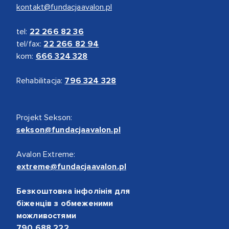
kontakt@fundacjaavalon.pl
tel:
22 266 82 36
tel/fax:
22 266 82 94
kom:
666 324 328
Rehabilitacja:
796 324 328
Projekt Sekson:
sekson@fundacjaavalon.pl
Avalon Extreme:
extreme@fundacjaavalon.pl
Безкоштовна інфолінія для
біженців з обмеженими
можливостями
790 688 222