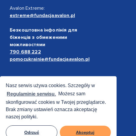
Avalon Extreme:
extreme@fundacjaavalon.pl
Безкоштовна інфолінія для
біженців з обмеженими
можливостями
790 688 222
pomocukrainie@fundacjaavalon.pl
Bezpieczne płatności
Nasz serwis używa cookies. Szczegóły w
Regulaminie serwisu.
Możesz sam
skonfigurować cookies w Twojej przeglądarce.
Brak zmiany ustawień oznacza akceptację
naszej polityki.
Odrzuć
Akceptuj
© 2012 - 2026 Fundacja Avalon