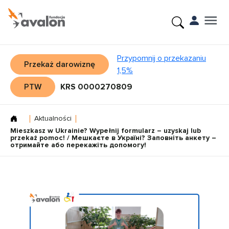
Przypomnij o przekazaniu
Przekaż darowiznę
1,5%
PTW
KRS 0000270809
Aktualności
Mieszkasz w Ukrainie? Wypełnij formularz – uzyskaj lub
przekaż pomoc! / Мешкаєте в Україні? Заповніть анкету –
отримайте або перекажіть допомогу!