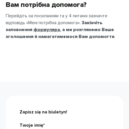
Вам потрібна допомога?
Перейдіть за посиланням та у 4 питанні зазначте
відповідь «Мені потрібна допомога».
Закінчіть
заповнення
формуляра
, а ми розглянемо Ваше
зголошення й намагатимемося Вам допомогти
.
Zapisz się na biuletyn!
Twoje imię*