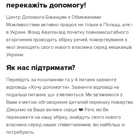
перекажіть допомогу!
Центр Допомоги Біженцям з Обмеженими
Можливостями активно працює не тільки в Польщі, але і
в Україні. Фонд Авалон від початку повномасштабного
вторгнення проводить збірку речей, пожертвування з
якої знаходять свого нового власника серед мешканців
України.
Як нас підтримати?
Перейдіть за посиланням та у 4 питанні зазначте
відповідь «Хочу допомогти». Зазначте відповіді на
подальші питання, що з’являються. Ми зв’яжемося з
Вами з метою обговорення деталей переказу пожертви.
Дякуємо за Ваше велике серце ❤️ Речі, які Ви
перекажете на нашу збірку, знайдуть свого нового
власника серед наших співвітчизників, які найбільш їх
потребують.