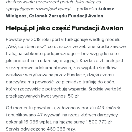
dostosowanie przestrzeni portalu jako miejsca
sprzyjającego rozwojowi relacji.
– podkreśla
Łukasz
Wielgosz, Członek Zarządu Fundacji Avalon
Helpuj.pl jako część Fundacji Avalon
Powstały w 2018 roku portal funkcjonuje według modelu
„Weź, co zbierzesz”, co oznacza, że zebrane środki zawsze
trafią na subkonto podopiecznego – bez względu na to,
jaki procent celu udało się osiągnąć. Każda ze zbiórek jest
szczegółowo udokumentowana, zaś wypłata środków
wnikliwie weryfikowana przez Fundację, dzięki czemu
darczyńca ma pewność, że pieniądze trafiają do osób,
które rzeczywiście potrzebują wsparcia. Średnia wartość
przekazywanych kwot wynosi 50 zł.
Od momentu powstania, założono w portalu 413 zbiórek
i opublikowano 47 wyzwań, na rzecz których darczyńcy
dokonali 16 056 wpłat, na łączną sumę 1 500 773 zł.
Serwis odwiedzono 469 365 razy.