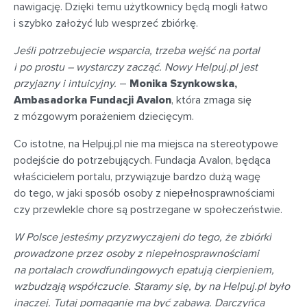
nawigację. Dzięki temu użytkownicy będą mogli łatwo
i szybko założyć lub wesprzeć zbiórkę.
Jeśli potrzebujecie wsparcia, trzeba wejść na portal
i po prostu – wystarczy zacząć. Nowy Helpuj.pl jest
przyjazny i intuicyjny.
–
Monika Szynkowska,
Ambasadorka Fundacji Avalon
, która zmaga się
z mózgowym porażeniem dziecięcym.
Co istotne, na Helpuj.pl nie ma miejsca na stereotypowe
podejście do potrzebujących. Fundacja Avalon, będąca
właścicielem portalu, przywiązuje bardzo dużą wagę
do tego, w jaki sposób osoby z niepełnosprawnościami
czy przewlekle chore są postrzegane w społeczeństwie.
W Polsce jesteśmy przyzwyczajeni do tego, że zbiórki
prowadzone przez osoby z niepełnosprawnościami
na portalach crowdfundingowych epatują cierpieniem,
wzbudzają współczucie. Staramy się, by na Helpuj.pl było
inaczej. Tutaj pomaganie ma być zabawą. Darczyńca