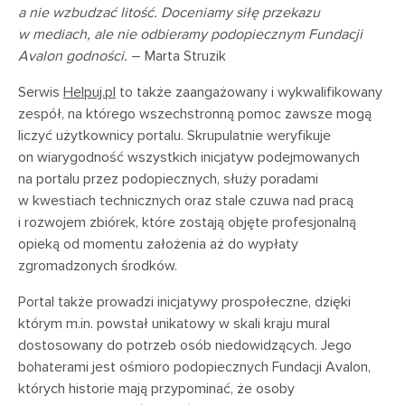
a nie wzbudzać litość. Doceniamy siłę przekazu
w mediach, ale nie odbieramy podopiecznym Fundacji
Avalon godności.
– Marta Struzik
Serwis
Helpuj.pl
to także zaangażowany i wykwalifikowany
zespół, na którego wszechstronną pomoc zawsze mogą
liczyć użytkownicy portalu. Skrupulatnie weryfikuje
on wiarygodność wszystkich inicjatyw podejmowanych
na portalu przez podopiecznych, służy poradami
w kwestiach technicznych oraz stale czuwa nad pracą
i rozwojem zbiórek, które zostają objęte profesjonalną
opieką od momentu założenia aż do wypłaty
zgromadzonych środków.
Portal także prowadzi inicjatywy prospołeczne, dzięki
którym m.in. powstał unikatowy w skali kraju mural
dostosowany do potrzeb osób niedowidzących. Jego
bohaterami jest ośmioro podopiecznych Fundacji Avalon,
których historie mają przypominać, że osoby