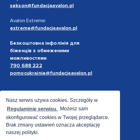
sekson@fundacjaavalon.pl
Avalon Extreme:
extreme@fundacjaavalon.pl
Безкоштовна інфолінія для
біженців з обмеженими
можливостями
790 688 222
pomocukrainie@fundacjaavalon.pl
Bezpieczne płatności
Nasz serwis używa cookies. Szczegóły w
Regulaminie serwisu.
Możesz sam
skonfigurować cookies w Twojej przeglądarce.
Brak zmiany ustawień oznacza akceptację
naszej polityki.