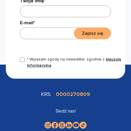
Twoje imię*
E-mail*
Zapisz się
* Wyrażam zgodę na newsletter, zgodnie z
klauzulą
informacyjną
.
KRS:
0000270809
Śledź nas!