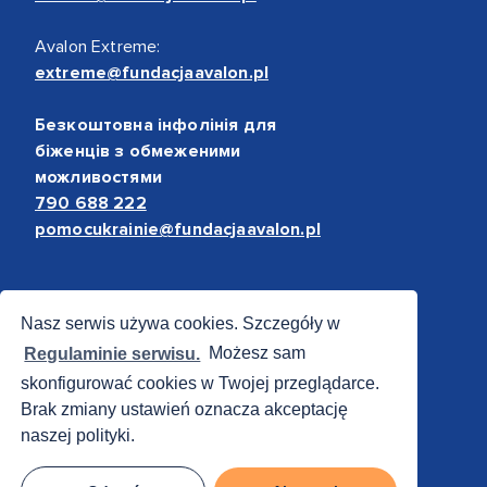
Avalon Extreme:
extreme@fundacjaavalon.pl
Безкоштовна інфолінія для
біженців з обмеженими
можливостями
790 688 222
pomocukrainie@fundacjaavalon.pl
Bezpieczne płatności
Nasz serwis używa cookies. Szczegóły w
Regulaminie serwisu.
Możesz sam
skonfigurować cookies w Twojej przeglądarce.
Brak zmiany ustawień oznacza akceptację
naszej polityki.