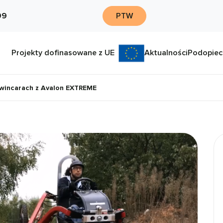
09
PTW
Projekty dofinasowane z UE
Aktualności
Podopiec
swincarach z Avalon EXTREME