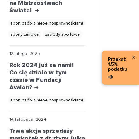
na Mistrzostwach
Świata!
sport osób z niepełnosprawnościami
sporty zimowe
zawody sportowe
12 lutego, 2025
x
Przekaż
1,5%
Rok 2024 już za nami!
podatku
Co się działo w tym
czasie w Fundacji
Avalon?
sport osób z niepełnosprawnościami
14 listopada, 2024
Trwa akcja sprzedaży
maskotek z drużyny Julka