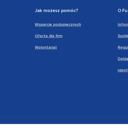
Jak możesz pomóc?
O Fu
Wsparcie podopiecznych
Info
Oferta dla firm
Spółk
Wolontariat
Regul
Dekla
Ident