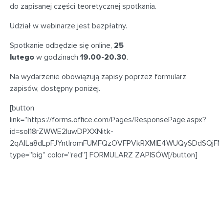
do zapisanej części teoretycznej spotkania.
Udział w
webinarze
jest bezpłatny.
Spotkanie
odbędzie się
online
,
25
lutego
w godzinach
19.00-20.30
.
Na wydarzenie obowiązują zapisy
poprzez formularz
zapisów, dostępny poniżej.
[button
link=”https://forms.office.com/Pages/ResponsePage.aspx?
id=soI18rZWWE2luwDPXXNitk-
2qAlLa8dLpFJYntlromFUMFQzOVFPVkRXMlE4WUQySDdSQjF
type=”big” color=”red”] FORMULARZ ZAPISÓW[/button]