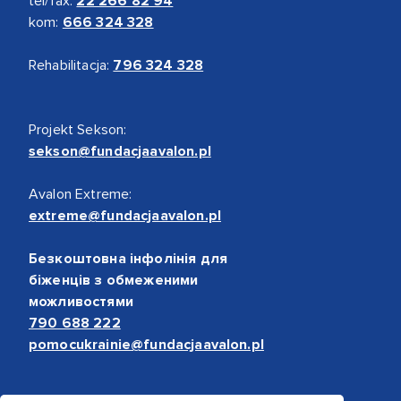
tel/fax:
22 266 82 94
kom:
666 324 328
Rehabilitacja:
796 324 328
Projekt Sekson:
sekson@fundacjaavalon.pl
Avalon Extreme:
extreme@fundacjaavalon.pl
Безкоштовна інфолінія для
біженців з обмеженими
можливостями
790 688 222
pomocukrainie@fundacjaavalon.pl