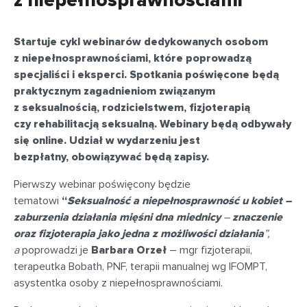
z niepełnosprawnościami
Star
t
uje cykl
webinarów
dedykowanych osobom
z niepełnosprawnościami
, które
poprowadzą
specjaliści
i eksper
ci
.
Spotkania
poświęcone będą
praktycznym zagadnieniom związanym
z seksualnością, rodzicielstwem, fizjoterapią
czy rehabilitacją seksualną
.
Webinary
będą odbywały
się
online
.
Udział w wydarzeniu jest
bezpłatny,
ob
o
wiązywać
będą
zapisy.
Pierwsz
y
webinar
poświęcon
y
będzie
tematowi
“
Seksualnoś
ć a niepełnosprawność u kobiet –
zaburzenia działania mięśni dna miednicy
–
znaczenie
oraz fizjoterapia jako jedna z możliwości działania
”,
a
poprowadzi
je
Barbara Orzeł
– mgr fizjoterapii,
terapeutka
Bobath
, PNF, terapii manualnej wg IFOMPT,
asystentka osoby z niepełnosprawnościami.