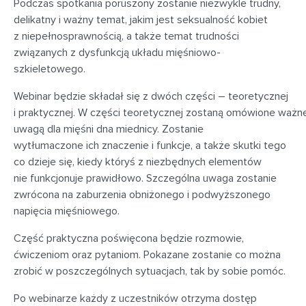
Podczas spotkania poruszony zostanie
niezwykle trudny,
delikatny i ważny temat, jakim jest seksualność kobiet
z niepełnosprawnością
,
a także temat
trudności
związanych
z dysfunkcją
układu mięśniowo-
szkieletowego.
Webinar
będzie składał się z dwóch części – teoretycznej
i praktycznej
.
W c
zęś
ci
teoretyczn
ej
zostaną
omówione
ważn
uwagą dla mięśni dna miednicy.
Zostanie
wytłumaczone
ich
znaczenie
i funkcj
e
, a także
skutk
i tego
co dzieje się
, kiedy któryś z niezbędnych elementów
nie funkcjonuje prawidłowo.
Szczególna uwaga zostanie
zwrócona na
zaburzenia obniżonego i podwyższonego
napięcia mięśniowego.
Cz
ęść praktyczna poświęcona będzie rozmowie,
ćwiczeniom oraz pytaniom. Pokazane zostanie co można
zrobić w poszczególnych sytuacjach, tak by sobie pomóc.
Po
webinarze
każdy z uczestników otrzyma
dostęp