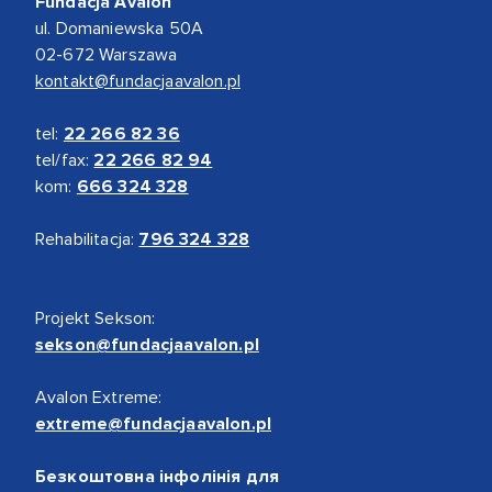
Fundacja Avalon
ul. Domaniewska 50A
02-672 Warszawa
kontakt@fundacjaavalon.pl
tel:
22 266 82 36
tel/fax:
22 266 82 94
kom:
666 324 328
Rehabilitacja:
796 324 328
Projekt Sekson:
sekson@fundacjaavalon.pl
Avalon Extreme:
extreme@fundacjaavalon.pl
Безкоштовна інфолінія для