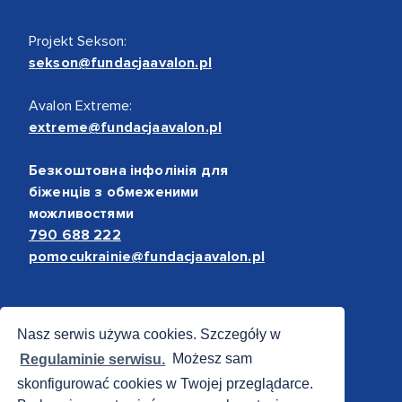
Projekt Sekson:
sekson@fundacjaavalon.pl
Avalon Extreme:
extreme@fundacjaavalon.pl
Безкоштовна інфолінія для
біженців з обмеженими
можливостями
790 688 222
pomocukrainie@fundacjaavalon.pl
Bezpieczne płatności
Nasz serwis używa cookies. Szczegóły w
Regulaminie serwisu.
Możesz sam
skonfigurować cookies w Twojej przeglądarce.