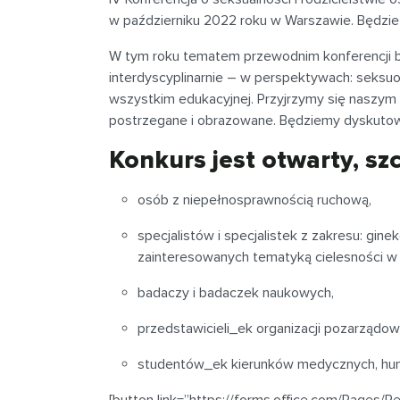
w październiku 2022 roku w Warszawie. Będzie
W tym roku tematem przewodnim konferencji b
interdyscyplinarnie – w perspektywach: seksuo
wszystkim edukacyjnej. Przyjrzymy się naszym 
postrzegane i obrazowane. Będziemy dyskutować
Konkurs jest otwarty, s
osób z niepełnosprawnością ruchową,
specjalistów i specjalistek z zakresu: ginekol
zainteresowanych tematyką cielesności w
badaczy i badaczek naukowych,
przedstawicieli_ek organizacji pozarządo
studentów_ek kierunków medycznych, hu
[button link=”https://forms.office.com/Pages/