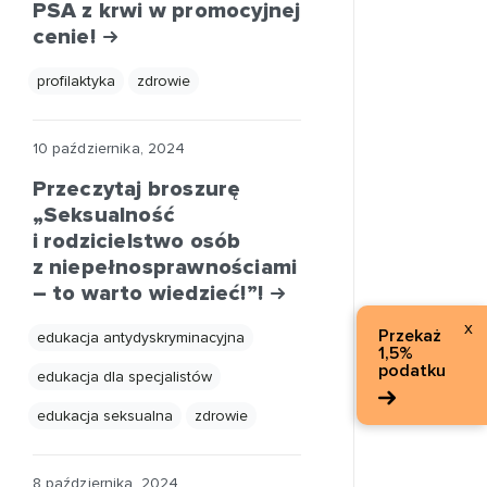
PSA z krwi w promocyjnej
cenie!
profilaktyka
zdrowie
10 października, 2024
Przeczytaj broszurę
„Seksualność
i rodzicielstwo osób
z niepełnosprawnościami
– to warto wiedzieć!”!
x
Przekaż
edukacja antydyskryminacyjna
1,5%
podatku
edukacja dla specjalistów
edukacja seksualna
zdrowie
8 października, 2024