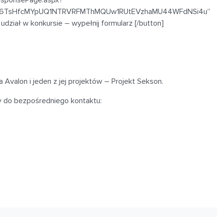
Q6TsHfcMYpUQ1NTRVRFMThMQUw1RUtEVzhaMU44WFdNSi4u”
dział w konkursie – wypełnij formularz [/button]
.
 Avalon i jeden z jej projektów – Projekt Sekson.
y do bezpośredniego kontaktu: