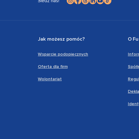
Śledź nas!
Jak możesz pomóc?
O Fu
Wsparcie podopiecznych
Info
Oferta dla firm
Spółk
Wolontariat
Regul
Dekla
Ident