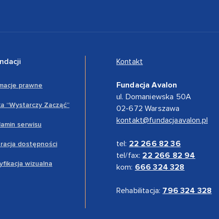
ndacji
Kontakt
Fundacja Avalon
rmacje prawne
ul. Domaniewska 50A
a “Wystarczy Zacząć”
02-672 Warszawa
kontakt@fundacjaavalon.pl
amin serwisu
tel:
22 266 82 36
racja dostępności
tel/fax:
22 266 82 94
yfikacja wizualna
kom:
666 324 328
Rehabilitacja:
796 324 328