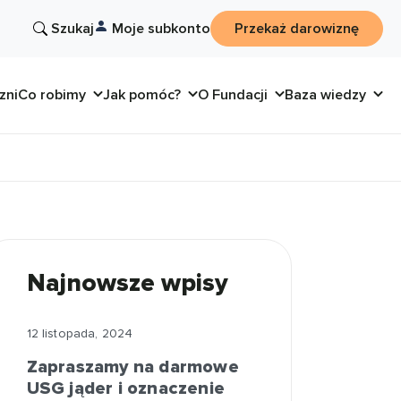
Szukaj
Moje subkonto
Przekaż darowiznę
zni
Co robimy
Jak pomóc?
O Fundacji
Baza wiedzy
Najnowsze wpisy
12 listopada, 2024
Zapraszamy na darmowe
USG jąder i oznaczenie