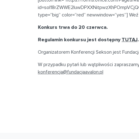
id=soI18rZWWE2luwDPXXNitpwzXhPOmpVCj
type=”big” color=”red” newwindow=”yes”] Weź u
Konkurs trwa do 20 czerwca.
Regulamin konkursu jest dostępny
TUTAJ
Organizatorem Konferencji Sekson jest Fundacja
W przypadku pytań lub wątpliwości zapraszam
konferencja@fundacjaavalon.pl