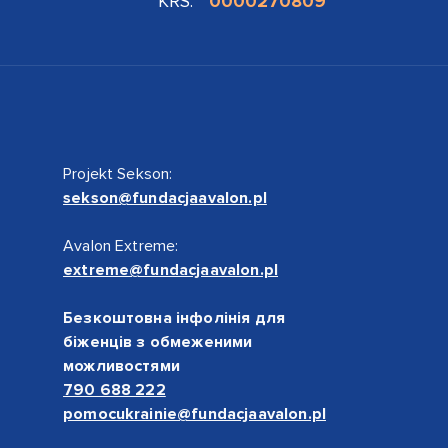
KRS:
0000270809
Projekt Sekson:
sekson@fundacjaavalon.pl
Avalon Extreme:
extreme@fundacjaavalon.pl
Безкоштовна інфолінія для
біженців з обмеженими
можливостями
790 688 222
pomocukrainie@fundacjaavalon.pl