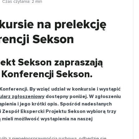
Czas czytania:
2
min
ursie na prelekcję
rencji Sekson
jekt Sekson zapraszają
 Konferencji Sekson.
nferencji. By wziąć udział w konkursie i wystąpić
ularz zgłoszeniowy
dostępny poniżej. W zgłoszeniu
ąpienia i jego krótki opis. Spośród nadesłanych
 i Zespół Ekspercki Projektu Sekson wybiorą trzy
ą mieli możliwość wystąpienia na naszej
 osób z niepełnosprawnością ruchową, odbędzie się