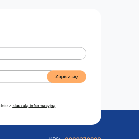
Zapisz się
dnie z
klauzulą informacyjną
.